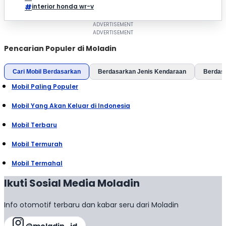
interior honda wr-v
Pencarian Populer di Moladin
Cari Mobil Berdasarkan
Berdasarkan Jenis Kendaraan
Berdas
Mobil Paling Populer
Mobil Yang Akan Keluar di Indonesia
Mobil Terbaru
Mobil Termurah
Mobil Termahal
Ikuti Sosial Media Moladin
Info otomotif terbaru dan kabar seru dari Moladin
@moladin_id