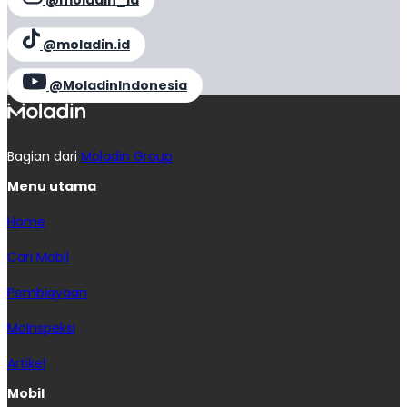
@moladin.id
@MoladinIndonesia
Bagian dari
Moladin Group
Menu utama
Home
Cari Mobil
Pembiayaan
MoInspeksi
Artikel
Mobil