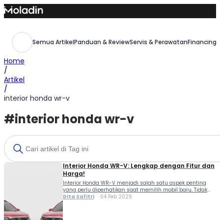
Skip
to
content
Semua Artikel
Panduan & Review
Servis & Perawatan
Financing,
Home
/
Artikel
/
interior honda wr-v
#interior honda wr-v
Interior Honda WR-V: Lengkap dengan Fitur dan
Harga!
Interior Honda WR-V menjadi salah satu aspek penting
yang perlu diperhatikan saat memilih mobil baru. Tidak
hanya eksterior, kenyamanan, fitur, dan kualitas material
Dita Safitri
04 Feb 2026
di dalam kabin turut menentukan pengalaman
berkendara. Bagi calon konsumen Honda WR-V, SUV
kompak ini menawarkan kombinasi desain sporty,