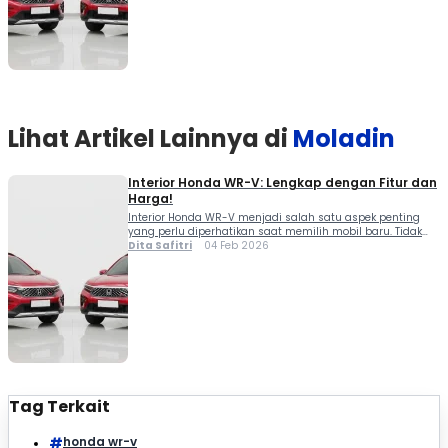
fungsionalitas, dan kenyamanan yang cocok untuk
penggunaan harian maupun perjalanan jauh. Diluncurkan
secara […]
Lihat Artikel Lainnya di
Moladin
Interior Honda WR-V: Lengkap dengan Fitur dan
Harga!
Interior Honda WR-V menjadi salah satu aspek penting
yang perlu diperhatikan saat memilih mobil baru. Tidak
hanya eksterior, kenyamanan, fitur, dan kualitas material
Dita Safitri
04 Feb 2026
di dalam kabin turut menentukan pengalaman
berkendara. Bagi calon konsumen Honda WR-V, SUV
kompak ini menawarkan kombinasi desain sporty,
fungsionalitas, dan kenyamanan yang cocok untuk
penggunaan harian maupun perjalanan jauh. Diluncurkan
secara […]
Tag Terkait
honda wr-v