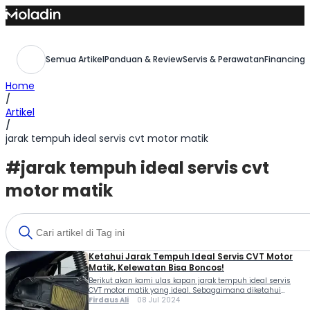
Skip
to
content
Semua Artikel
Panduan & Review
Servis & Perawatan
Financing,
Home
/
Artikel
/
jarak tempuh ideal servis cvt motor matik
#jarak tempuh ideal servis cvt
motor matik
Ketahui Jarak Tempuh Ideal Servis CVT Motor
Matik, Kelewatan Bisa Boncos!
Berikut akan kami ulas kapan jarak tempuh ideal servis
CVT motor matik yang ideal. Sebagaimana diketahui
bahwasanya populasi motor matik saat ini mendominasi
Firdaus Ali
08 Jul 2024
di pasar Indonesia dibandingkan dengan jenis motor lain.