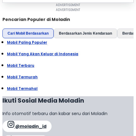
Pencarian Populer di Moladin
Cari Mobil Berdasarkan
Berdasarkan Jenis Kendaraan
Berdas
Mobil Paling Populer
Mobil Yang Akan Keluar di Indonesia
Mobil Terbaru
Mobil Termurah
Mobil Termahal
Ikuti Sosial Media Moladin
Info otomotif terbaru dan kabar seru dari Moladin
@moladin_id