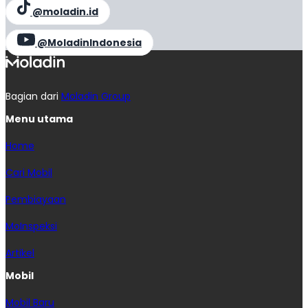
@moladin.id
@MoladinIndonesia
Bagian dari
Moladin Group
Menu utama
Home
Cari Mobil
Pembiayaan
MoInspeksi
Artikel
Mobil
Mobil Baru