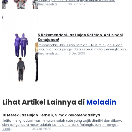
harinya jalanan Ibukota diguyur hujan mulai dari
intensitas ringan sampai tinggi, maklum karena kini
Baghendra
06 Jan 2020
sudah memasuki musim penghujan. Buat Moladiners
Lodra
yang berkendara sepeda motor, sebaiknya selalu
membawa jas hujan yang memiliki...
5 Rekomendasi Jas Hujan Setelan, Antisipasi
Kehujanan!
Rekomendasi Jas Hujan Setelan - Musim hujan sudah
tiba, buat para pengendara sepeda motor perlengkapan
yang satu ini jangan sampai lupa dibawa, apalagi kalau
Baghendra
18 Dec 2019
bukan jas hujan. Jas hujan bisa menjadi langkah
Lodra
antisipasi kehujanan dan basah saat berkendara di
tengah...
Lihat Artikel Lainnya di
Moladin
10 Merek Jas Hujan Terbaik, Simak Rekomendasinya
Ketika menghadapi musim hujan, salah satu yang wajib dimiliki dan dibawa
oleh pengendara motor adalah jas hujan terbaik. Perlengkapan ini sangat
penting karena bisa memudahkan mobilitas Anda selama di perjalanan.
Deni
30 Oct 2020