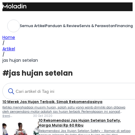
Skip
to
content
Semua Artikel
Panduan & Review
Servis & Perawatan
Financing,
Home
/
Artikel
/
jas hujan setelan
#jas hujan setelan
10 Merek Jas Hujan Terbaik, Simak Rekomendasinya
Ketika menghadapi musim hujan, salah satu yang wajib dimiliki dan dibawa
oleh pengendara motor adalah jas hujan terbaik. Perlengkapan ini sangat
penting karena bisa memudahkan mobilitas Anda selama di perjalanan.
Deni
30 Oct 2020
Dengan membawa jas hujan, akan mencegah air membasahi pakaian dan...
Ferlindungan
10 Rekomendasi Jas Hujan Setelan Safety,
Harga Mulai Rp 60 Ribu
Rekomendasi Jas Hujan Setelan Safety - Hampir di setiap