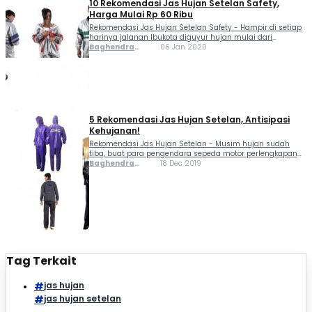
Dengan membawa jas hujan, akan mencegah air membasahi pakaian dan...
Ferlindungan
10 Rekomendasi Jas Hujan Setelan Safety,
Harga Mulai Rp 60 Ribu
Rekomendasi Jas Hujan Setelan Safety - Hampir di setiap
harinya jalanan Ibukota diguyur hujan mulai dari
intensitas ringan sampai tinggi, maklum karena kini
Baghendra
06 Jan 2020
sudah memasuki musim penghujan. Buat Moladiners
Lodra
yang berkendara sepeda motor, sebaiknya selalu
membawa jas hujan yang memiliki...
5 Rekomendasi Jas Hujan Setelan, Antisipasi
Kehujanan!
Rekomendasi Jas Hujan Setelan - Musim hujan sudah
tiba, buat para pengendara sepeda motor perlengkapan
yang satu ini jangan sampai lupa dibawa, apalagi kalau
Baghendra
18 Dec 2019
bukan jas hujan. Jas hujan bisa menjadi langkah
Lodra
antisipasi kehujanan dan basah saat berkendara di
tengah...
Tag Terkait
jas hujan
jas hujan setelan