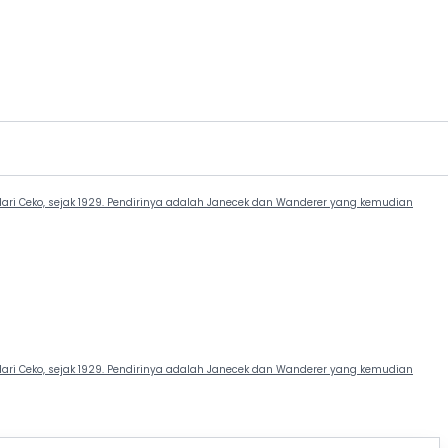
ari Ceko, sejak 1929. Pendirinya adalah Janecek dan Wanderer yang kemudian
ari Ceko, sejak 1929. Pendirinya adalah Janecek dan Wanderer yang kemudian