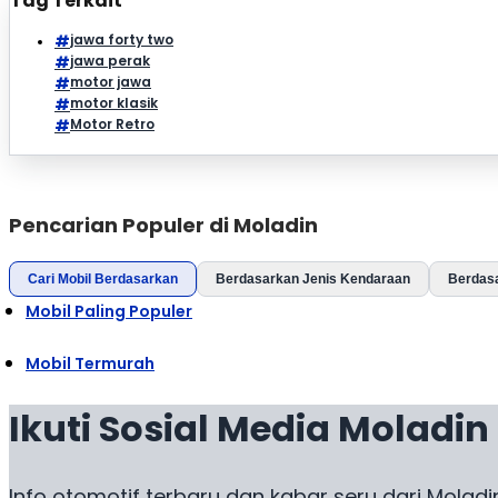
Tag Terkait
jawa forty two
jawa perak
motor jawa
motor klasik
Motor Retro
Pencarian Populer di Moladin
Cari Mobil Berdasarkan
Berdasarkan Jenis Kendaraan
Berdas
Mobil Paling Populer
Mobil Termurah
Ikuti Sosial Media Moladin
Info otomotif terbaru dan kabar seru dari Moladi