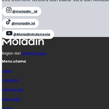
@moladin_id
@moladin.id
@MoladinIndonesia
Bagian dari
Moladin Group
Menu utama
Home
Cari Mobil
Pembiayaan
MoInspeksi
Artikel