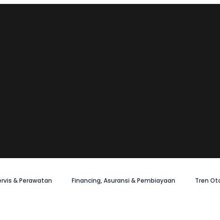
ervis & Perawatan
Financing, Asuransi & Pembiayaan
Tren Ot