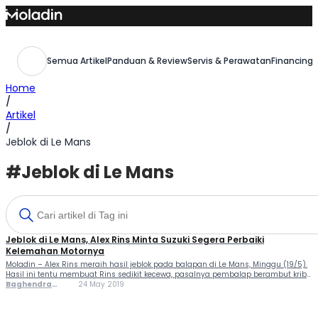
Skip
to
content
Semua Artikel
Panduan & Review
Servis & Perawatan
Financing,
Home
/
Artikel
/
Jeblok di Le Mans
#Jeblok di Le Mans
Jeblok di Le Mans, Alex Rins Minta Suzuki Segera Perbaiki
Kelemahan Motornya
Moladin – Alex Rins meraih hasil jeblok pada balapan di Le Mans, Minggu (19/5).
Hasil ini tentu membuat Rins sedikit kecewa, pasalnya pembalap berambut kribo
digadang bakal jadi salah satu kandidat juara MotoGP musim ini. Rins finis ke-10,
Baghendra
24 May 2019
pembalap Suzuki Ecstar sudah alami kesulitan sejak sesi latihan bebas. Suzuki
Lodra
benar-benar punya pekerjaan rumah, Rins pun […]