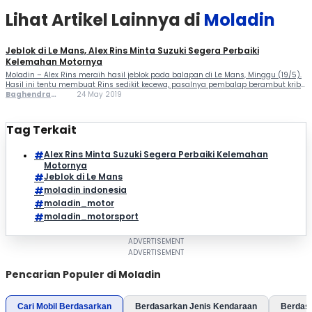
Lihat Artikel Lainnya di
Moladin
Jeblok di Le Mans, Alex Rins Minta Suzuki Segera Perbaiki
Kelemahan Motornya
Moladin – Alex Rins meraih hasil jeblok pada balapan di Le Mans, Minggu (19/5).
Hasil ini tentu membuat Rins sedikit kecewa, pasalnya pembalap berambut kribo
digadang bakal jadi salah satu kandidat juara MotoGP musim ini. Rins finis ke-10,
Baghendra
24 May 2019
pembalap Suzuki Ecstar sudah alami kesulitan sejak sesi latihan bebas. Suzuki
Lodra
benar-benar punya pekerjaan rumah, Rins pun […]
Tag Terkait
Alex Rins Minta Suzuki Segera Perbaiki Kelemahan
Motornya
Jeblok di Le Mans
moladin indonesia
moladin_motor
moladin_motorsport
Pencarian Populer di Moladin
Cari Mobil Berdasarkan
Berdasarkan Jenis Kendaraan
Berdas