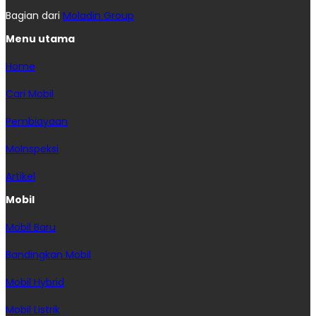
Bagian dari
Moladin Group
Menu utama
Home
Cari Mobil
Pembiayaan
MoInspeksi
Artikel
Mobil
Mobil Baru
Bandingkan Mobil
Mobil Hybrid
Mobil Listrik