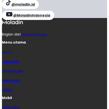
@moladin.id
@MoladinIndonesia
Bagian dari
Moladin Group
Menu utama
Home
Cari Mobil
Pembiayaan
MoInspeksi
Artikel
Mobil
Mobil Baru