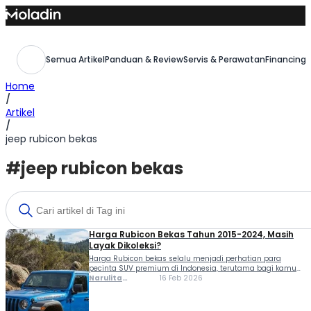
Skip
to
content
Semua Artikel
Panduan & Review
Servis & Perawatan
Financing,
Home
/
Artikel
/
jeep rubicon bekas
#jeep rubicon bekas
Harga Rubicon Bekas Tahun 2015-2024, Masih
Layak Dikoleksi?
Harga Rubicon bekas selalu menjadi perhatian para
pecinta SUV premium di Indonesia, terutama bagi kamu
yang mengincar sosok ikonik seperti Jeep Wrangler
Narulita
16 Feb 2026
Rubicon dengan karakter tangguh, desain maskulin, dan
Azzahra
kemampuan off-road yang ekstrem. Daya tariknya yang
Misbakh
kuat membuat model ini tetap diburu di pasar mobil