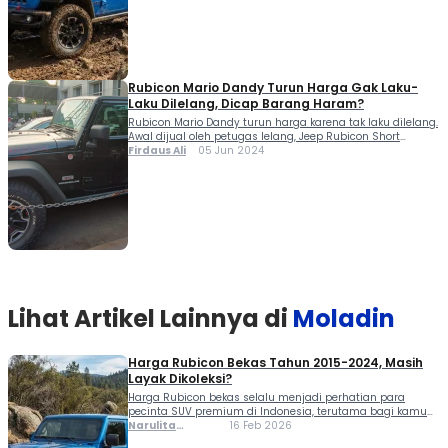
second oleh mereka yang ingin tampil beda sekaligus
merasakan performa […]
Rubicon Mario Dandy Turun Harga Gak Laku-
Laku Dilelang, Dicap Barang Haram?
Rubicon Mario Dandy turun harga karena tak laku dilelang.
Awal dijual oleh petugas lelang, Jeep Rubicon Short
Wheelbase ini dibuka dengan harga Rp 809 juta, kini balai
Firdaus Ali
05 Jun 2024
lelang Kejaksaan Jakarta Selatan dikabarakan melelang
ulang harganya lebih murah Rp 600 juta. Adapun lelang
tersebut diadakan mulai 4 hingga 11 Juni 2024.
Sebagaimana diketahui, hasil dari lelang […]
Lihat Artikel Lainnya di
Moladin
Harga Rubicon Bekas Tahun 2015-2024, Masih
Layak Dikoleksi?
Harga Rubicon bekas selalu menjadi perhatian para
pecinta SUV premium di Indonesia, terutama bagi kamu
yang mengincar sosok ikonik seperti Jeep Wrangler
Narulita
16 Feb 2026
Rubicon dengan karakter tangguh, desain maskulin, dan
Azzahra