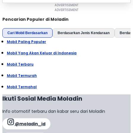
Pencarian Populer di Moladin
Cari Mobil Berdasarkan
Berdasarkan Jenis Kendaraan
Berdas
Mobil Paling Populer
Mobil Yang Akan Keluar di Indonesia
Mobil Terbaru
Mobil Termurah
Mobil Termahal
Ikuti Sosial Media Moladin
Info otomotif terbaru dan kabar seru dari Moladin
@moladin_id