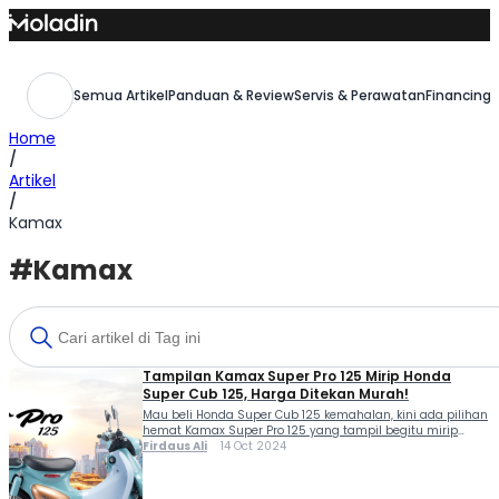
Skip
to
content
Semua Artikel
Panduan & Review
Servis & Perawatan
Financing,
Home
/
Artikel
/
Kamax
#Kamax
Tampilan Kamax Super Pro 125 Mirip Honda
Super Cub 125, Harga Ditekan Murah!
Mau beli Honda Super Cub 125 kemahalan, kini ada pilihan
hemat Kamax Super Pro 125 yang tampil begitu mirip
dengan motor bebek ikonik dari Honda tersebut. Kamax
Firdaus Ali
14 Oct 2024
Super Pro 125 juga menawarkan desain klasik, bahkan
plek-plekan bisa disebut kloningan dari Honda Super Cub
125. Bentuk lampu, lekuk bodi, ukuran ban dan desain velg