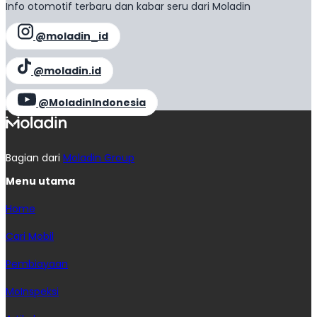
Info otomotif terbaru dan kabar seru dari Moladin
@moladin_id
@moladin.id
@MoladinIndonesia
Bagian dari
Moladin Group
Menu utama
Home
Cari Mobil
Pembiayaan
MoInspeksi