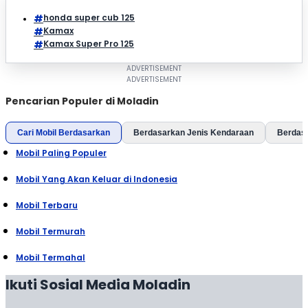
honda super cub 125
Kamax
Kamax Super Pro 125
Pencarian Populer di Moladin
Cari Mobil Berdasarkan
Berdasarkan Jenis Kendaraan
Berdas
Mobil Paling Populer
Mobil Yang Akan Keluar di Indonesia
Mobil Terbaru
Mobil Termurah
Mobil Termahal
Ikuti Sosial Media Moladin