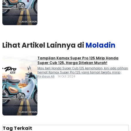
serta knalpotnya […]
Lihat Artikel Lainnya di
Moladin
Tampilan Kamax Super Pro 125 Mirip Honda
Super Cub 125, Harga Ditekan Murah!
Mau beli Honda Super Cub 125 kemahalan, kini ada pilihan
hemat Kamax Super Pro 125 yang tampil begitu mirip
dengan motor bebek ikonik dari Honda tersebut. Kamax
Firdaus Ali
14 Oct 2024
Super Pro 125 juga menawarkan desain klasik, bahkan
plek-plekan bisa disebut kloningan dari Honda Super Cub
125. Bentuk lampu, lekuk bodi, ukuran ban dan desain velg
serta knalpotnya […]
Tag Terkait