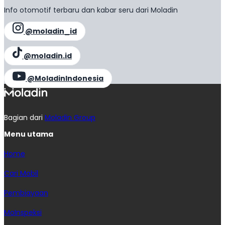
Info otomotif terbaru dan kabar seru dari Moladin
@moladin_id
@moladin.id
@MoladinIndonesia
Bagian dari
Moladin Group
Menu utama
Home
Cari Mobil
Pembiayaan
MoInspeksi