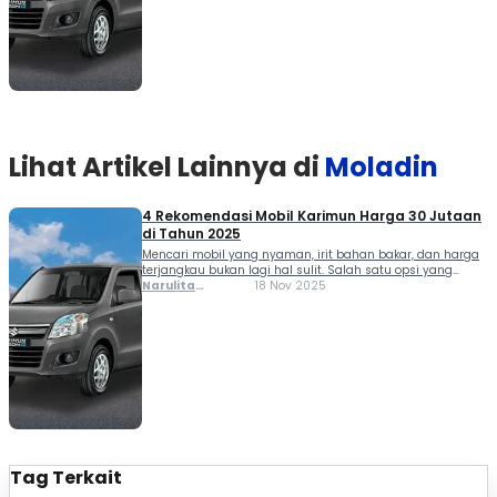
ramah di kantong. Untuk membantu kamu […]
Lihat Artikel Lainnya di
Moladin
4 Rekomendasi Mobil Karimun Harga 30 Jutaan
di Tahun 2025
Mencari mobil yang nyaman, irit bahan bakar, dan harga
terjangkau bukan lagi hal sulit. Salah satu opsi yang
masih banyak diminati adalah mobil Karimun harga 30
Narulita
18 Nov 2025
jutaan. Varian bekas seperti Karimun Kotak, DX, GX, Estilo,
Azzahra
hingga Wagon R menawarkan performa memadai untuk
Misbakh
penggunaan sehari-hari di perkotaan, dengan harga yang
ramah di kantong. Untuk membantu kamu […]
Tag Terkait