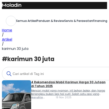
Skip
to
content
Semua Artikel
Panduan & Review
Servis & Perawatan
Financing,
Home
/
Artikel
/
karimun 30 juta
#karimun 30 juta
4 Rekomendasi Mobil Karimun Harga 30 Jutaan
di Tahun 2025
Mencari mobil yang nyaman, irit bahan bakar, dan harga
terjangkau bukan lagi hal sulit. Salah satu opsi yang
masih banyak diminati adalah mobil Karimun harga 30
Narulita
18 Nov 2025
jutaan. Varian bekas seperti Karimun Kotak, DX, GX, Estilo,
Azzahra
hingga Wagon R menawarkan performa memadai untuk
Misbakh
penggunaan sehari-hari di perkotaan, dengan harga yang