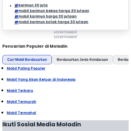
karimun 30 juta
mobil karimun bekas harga 30 jutaan
mobil karimun harga 30 jutaan
mobil karimun kotak harga 30 jutaan
Pencarian Populer di Moladin
Cari Mobil Berdasarkan
Berdasarkan Jenis Kendaraan
Berdas
Mobil Paling Populer
Mobil Yang Akan Keluar di Indonesia
Mobil Terbaru
Mobil Termurah
Mobil Termahal
Ikuti Sosial Media Moladin