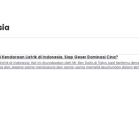
sia
 Kendaraan Listrik di Indonesia, Siap Geser Dominasi Cina?
listrik di Indonesia. Hal ini diungkapkan oleh Mr. Ken Saito di Tokyo saat bertemu d
esia dan Jepang saling mendukung dan sama-sama memetik keuntungan dalam kerja 