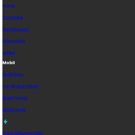
Home
Cari Mobil
Pembiayaan
MoInspeksi
Artikel
Mobil
Mobil Baru
Bandingkan Mobil
Mobil Hybrid
Mobil Listrik
Index Rekomendasi