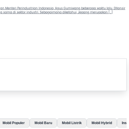
engan Menteri Perindustrian Indonesia, Agus Gumiwang beberapa waktu lalu. DIlansir
sama di sektor industri. Sebagaimana diketahui, Jepang merupakan […]
Mobil Populer
Mobil Baru
Mobil Listrik
Mobil Hybrid
Insp