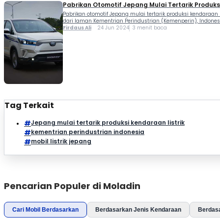
Pabrikan Otomotif Jepang Mulai Tertarik Produksi
Pabrikan otomotif Jepang mulai tertarik produksi kendaraan 
dari laman Kementrian Perindustrian (Kemenperin), Indon
Firdaus Ali
24 Jun 2024
3 menit baca
Tag Terkait
Jepang mulai tertarik produksi kendaraan listrik
kementrian perindustrian indonesia
mobil listrik jepang
Pencarian Populer di Moladin
Cari Mobil Berdasarkan
Berdasarkan Jenis Kendaraan
Berdas