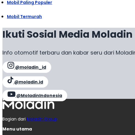
Mobil Paling Populer
Mobil Termurah
Ikuti Sosial Media Moladin
Info otomotif terbaru dan kabar seru dari Moladi
@moladin_id
@moladin.id
@MoladinIndonesia
Bagian dari
Moladin Group
Menu utama