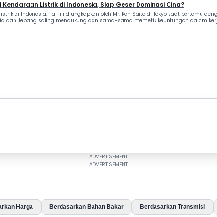
 Kendaraan Listrik di Indonesia, Siap Geser Dominasi Cina?
listrik di Indonesia. Hal ini diungkapkan oleh Mr. Ken Saito di Tokyo saat bertemu d
esia dan Jepang saling mendukung dan sama-sama memetik keuntungan dalam kerja 
arkan Harga
Berdasarkan Bahan Bakar
Berdasarkan Transmisi