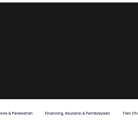
ervis & Perawatan
Financing, Asuransi & Pembiayaan
Tren Ot