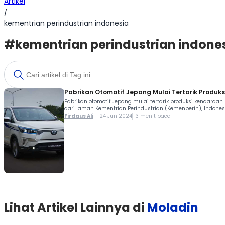
Artikel
/
kementrian perindustrian indonesia
#kementrian perindustrian indone
Pabrikan Otomotif Jepang Mulai Tertarik Produksi
Pabrikan otomotif Jepang mulai tertarik produksi kendaraan 
dari laman Kementrian Perindustrian (Kemenperin), Indon
Firdaus Ali
24 Jun 2024
3 menit baca
Lihat Artikel Lainnya di
Moladin