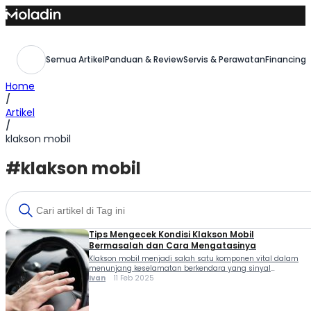
Skip
to
content
Semua Artikel
Panduan & Review
Servis & Perawatan
Financing,
Home
/
Artikel
/
klakson mobil
#klakson mobil
Tips Mengecek Kondisi Klakson Mobil
Bermasalah dan Cara Mengatasinya
Klakson mobil menjadi salah satu komponen vital dalam
menunjang keselamatan berkendara yang sinyal
suaranya dipergunakan khusus situasi darurat. Ini dia tips
Ivan
11 Feb 2025
mengecek kondisi klakson mobil bermasalah dan cara
mengatasinya. Pengguna jalan juga wajib
memperlengkapi mobilnya dengan klakson namun