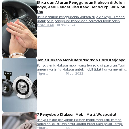
Etika dan Aturan Penggunaan Klakson di Jalan
Raya, Asal Pencet Bisa Kena Denda Rp 500 Ribu
Lho
Berikut aturan penggunaan klakson di jalan raya. DImana
untuk para pengguna kendaraan bermotor tidak boleh
asal pencet dibeberapa wilayah. Menggunakan klakson
Firdaus Ali
01 Nov 2024
secara benar dan bijak merupakan bagian penting dari
etika berkendara. Menurut UU LLAJ, setiap kendaraan
bermotor yang dioperasikan di jalan harus memenuhi
persyaratan teknis dan laik jalan. Adapun persyaratan laik
jalan antara lain adalah mencakup kebisingan […]
Jenis Klakson Mobil Berdasarkan Cara Kerjanya
Banyak jenis klakson mobil yang tersedia di pasaran. Tapi
umumnya jenis klakson untuk mobil tidak hanya memiliki
bunyi yang berbeda-beda. Melainkan bervariasi
Tigor
10 Jul 2022
tergantung dari mekanik klakson tersebut, serta
Sihombing
bagaimana klakson tersebut bisa menghasilkan suara.
"Umumnya yang tersedia di pasaran ada...
7 Penyebab Klakson Mobil Mati, Waspada!
Banyak faktor penyebab klakson mobil mati. Baik karena
masalah kelistrikan atau karena faktor usia pakai. Tetapi
baiknya, jika klakson mobil mati langsung diperbaiki.
Tigor
09 Jul 2022