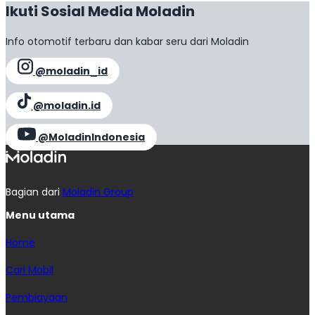
Ikuti Sosial Media Moladin
Info otomotif terbaru dan kabar seru dari Moladin
@moladin_id
@moladin.id
@MoladinIndonesia
Bagian dari
Moladin Group
Menu utama
Home
Cari Mobil
Pembiayaan