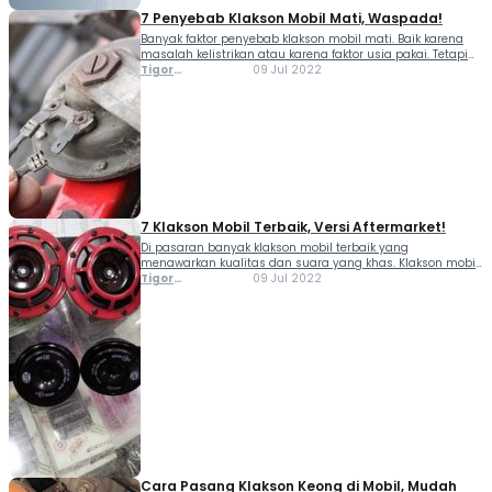
7 Penyebab Klakson Mobil Mati, Waspada!
Banyak faktor penyebab klakson mobil mati. Baik karena
masalah kelistrikan atau karena faktor usia pakai. Tetapi
baiknya, jika klakson mobil mati langsung diperbaiki.
Tigor
09 Jul 2022
Karena komponen ini sangat penting untuk membantu
Sihombing
kenyamanan dan keamanan dalam berkendara. Klakson
mobil sendiri merupakan sebuah...
7 Klakson Mobil Terbaik, Versi Aftermarket!
Di pasaran banyak klakson mobil terbaik yang
menawarkan kualitas dan suara yang khas. Klakson mobil
sendiri merupakan komponen kendaraan yang sangat
Tigor
09 Jul 2022
penting. Sama halnya seperti lampu utama yang
Sihombing
berfungsi sebagai penunjuk jalan di waktu minim cahaya,
dan lampu sein sebagai...
Cara Pasang Klakson Keong di Mobil, Mudah