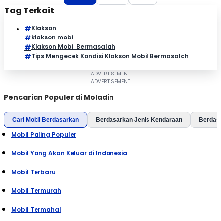
Tag Terkait
Klakson
klakson mobil
Klakson Mobil Bermasalah
Tips Mengecek Kondisi Klakson Mobil Bermasalah
Pencarian Populer di Moladin
Cari Mobil Berdasarkan
Berdasarkan Jenis Kendaraan
Berdas
Mobil Paling Populer
Mobil Yang Akan Keluar di Indonesia
Mobil Terbaru
Mobil Termurah
Mobil Termahal