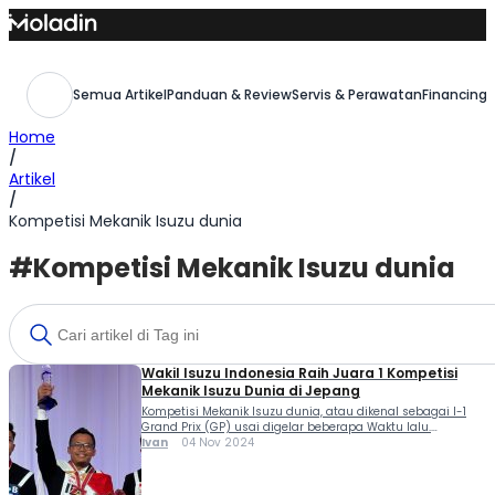
Skip
to
content
Semua Artikel
Panduan & Review
Servis & Perawatan
Financing,
Home
/
Artikel
/
Kompetisi Mekanik Isuzu dunia
#Kompetisi Mekanik Isuzu dunia
Wakil Isuzu Indonesia Raih Juara 1 Kompetisi
Mekanik Isuzu Dunia di Jepang
Kompetisi Mekanik Isuzu dunia, atau dikenal sebagai I-1
Grand Prix (GP) usai digelar beberapa Waktu lalu.
Menariknya perwakilan Isuzu Indonesia raih juara 1 pada
Ivan
04 Nov 2024
event yang dihelat di Jepang tersebut. Kompetisi I-1 Grand
Prix (GP) 2024 merupakan ajang bergengsi bertaraf
Internasional yang diadakan oleh Isuzu Motors Limited.