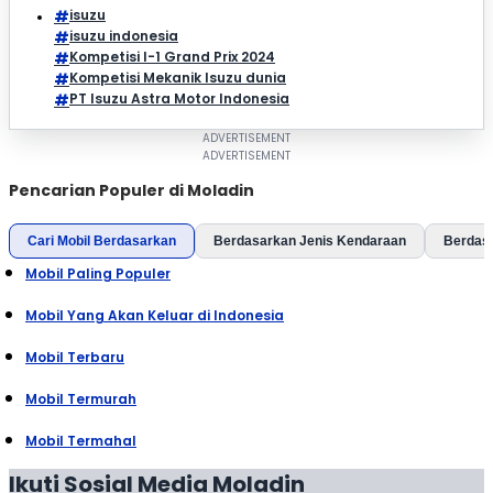
isuzu
isuzu indonesia
Kompetisi I-1 Grand Prix 2024
Kompetisi Mekanik Isuzu dunia
PT Isuzu Astra Motor Indonesia
Pencarian Populer di Moladin
Cari Mobil Berdasarkan
Berdasarkan Jenis Kendaraan
Berdas
Mobil Paling Populer
Mobil Yang Akan Keluar di Indonesia
Mobil Terbaru
Mobil Termurah
Mobil Termahal
Ikuti Sosial Media Moladin