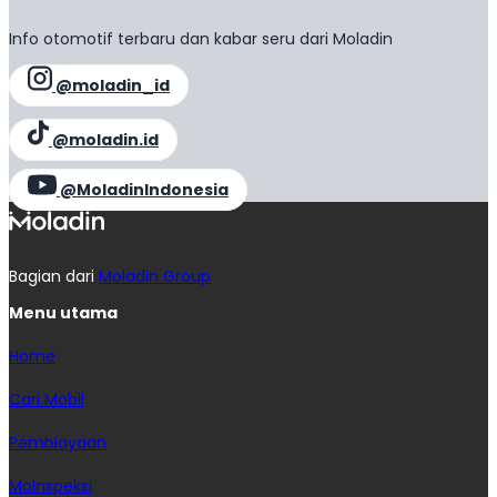
Info otomotif terbaru dan kabar seru dari Moladin
@moladin_id
@moladin.id
@MoladinIndonesia
Bagian dari
Moladin Group
Menu utama
Home
Cari Mobil
Pembiayaan
MoInspeksi