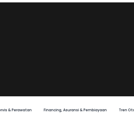
ervis & Perawatan
Financing, Asuransi & Pembiayaan
Tren Ot