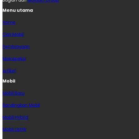
Bagian dari
Moladin Group
Menu utama
Home
Cari Mobil
Pembiayaan
MoInspeksi
Artikel
Mobil
Mobil Baru
Bandingkan Mobil
Mobil Hybrid
Mobil Listrik