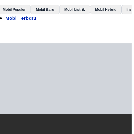
Mobil Populer
Mobil Baru
Mobil Listrik
Mobil Hybrid
Insp
Mobil Terbaru