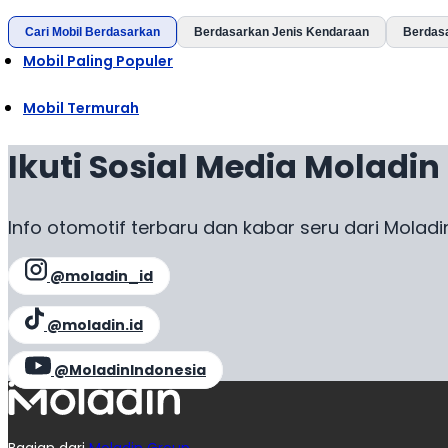
Cari Mobil Berdasarkan
Berdasarkan Jenis Kendaraan
Berdas
Mobil Paling Populer
Mobil Termurah
Ikuti Sosial Media Moladin
Info otomotif terbaru dan kabar seru dari Moladi
@moladin_id
@moladin.id
@MoladinIndonesia