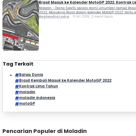
Brasil Masuk ke Kalender MotoGP 2022, Kontrak 
Moladin - Dorna Sports secara resmi umumkan bahwa Brasi
2022. Masuknya Brasil dalam kalender MotoGP 2022, tentu 
Baghendra Lodra
11 Oct 2019
2 menit baca
Tag Terkait
Balap Dunia
Brasil Kembali Masuk ke Kalender MotoGP 2022
Kontrak Lima Tahun
moladin
moladin indonesia
motoGP
Pencarian Populer di Moladin