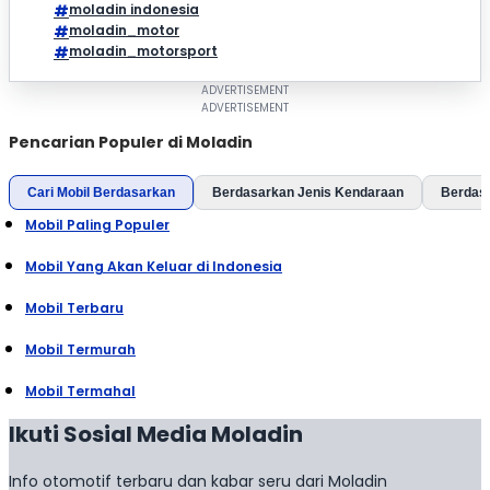
moladin indonesia
moladin_motor
moladin_motorsport
Pencarian Populer di Moladin
Cari Mobil Berdasarkan
Berdasarkan Jenis Kendaraan
Berdas
Mobil Paling Populer
Mobil Yang Akan Keluar di Indonesia
Mobil Terbaru
Mobil Termurah
Mobil Termahal
Ikuti Sosial Media Moladin
Info otomotif terbaru dan kabar seru dari Moladin