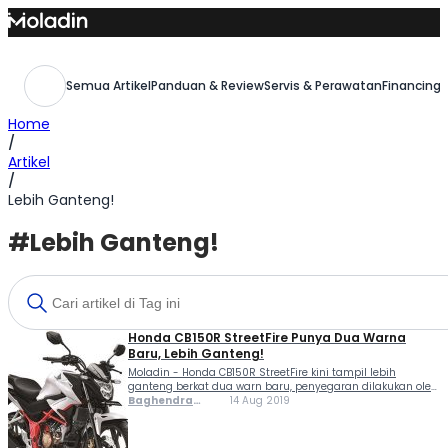
Skip
to
content
Semua Artikel
Panduan & Review
Servis & Perawatan
Financing,
Home
/
Artikel
/
Lebih Ganteng!
#Lebih Ganteng!
Honda CB150R StreetFire Punya Dua Warna
Baru, Lebih Ganteng!
Moladin - Honda CB150R StreetFire kini tampil lebih
ganteng berkat dua warn baru, penyegaran dilakukan oleh
PT Astra Honda Motor (AHM). Secara tampilan, motorsport
Baghendra
14 Aug 2019
naked ini punya grafis desain stripe baru yang bikin motor
Lodra
terlihat lebih gagah dan agresif. New...