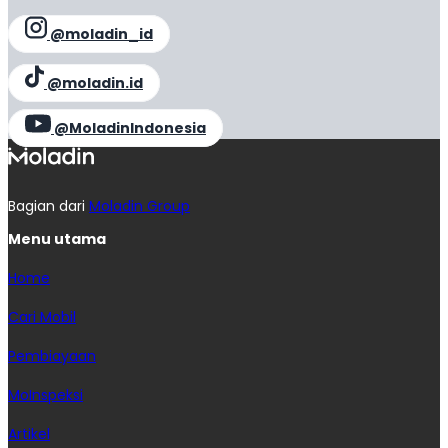
@moladin_id
@moladin.id
@MoladinIndonesia
Bagian dari
Moladin Group
Menu utama
Home
Cari Mobil
Pembiayaan
MoInspeksi
Artikel