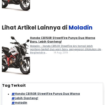
Lihat Artikel Lainnya di
Moladin
Honda CB150R StreetFire Punya Dua Warna
Baru, Lebih Ganteng!
Moladin - Honda CB150R StreetFire kini tampil lebih
ganteng berkat dua warn baru, penyegaran dilakukan oleh
PT Astra Honda Motor (AHM). Secara tampilan, motorsport
Baghendra
14 Aug 2019
naked ini punya grafis desain stripe baru yang bikin motor
Lodra
terlihat lebih gagah dan agresif. New...
Tag Terkait
Honda CB150R StreetFire Punya Dua Warna
Lebih Ganteng!
moladin