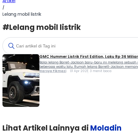
Artikel
/
Lelang mobil listrik
#Lelang mobil listrik
GMC Hummer Listrik First Edition, Laku Rp 36 Miliar
Balai lelang Barret-Jackson baru-baru ini melelang sebuah 
beberapa waktu lalu. Rumah lelang Barrett-Jackson memang 
Harsya Fikmazi
01 Apr 2021
3 menit baca
Lihat Artikel Lainnya di
Moladin