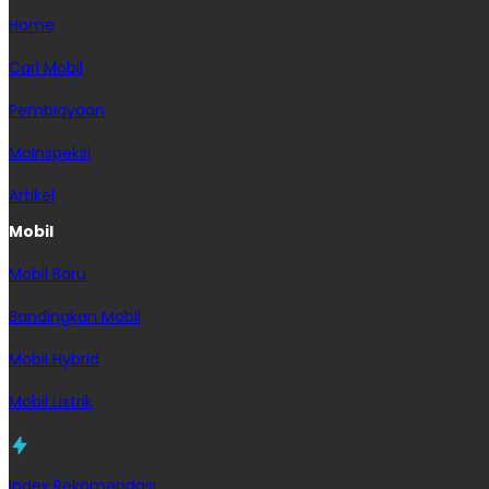
Home
Cari Mobil
Pembiayaan
MoInspeksi
Artikel
Mobil
Mobil Baru
Bandingkan Mobil
Mobil Hybrid
Mobil Listrik
Index Rekomendasi