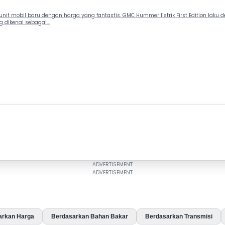
unit mobil baru dengan harga yang fantastis. GMC Hummer listrik First Edition laku
dikenal sebagai...
arkan Harga
Berdasarkan Bahan Bakar
Berdasarkan Transmisi