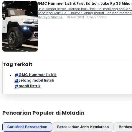
GMC Hummer Listrik First Edition, Laku Rp 36 Miliar
Balai lelang Barret-Jackson baru-baru ini melelang sebuah 
beberapa waktu lalu. Rumah lelang Barrett-Jackson memang 
Harsya Fikmazi
01 Apr 2021
3 menit baca
Tag Terkait
GMC Hummer Listrik
Lelang mobil listrik
mobil listrik
Pencarian Populer di Moladin
Cari Mobil Berdasarkan
Berdasarkan Jenis Kendaraan
Berdas