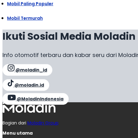
Mobil Paling Populer
Mobil Termurah
Ikuti Sosial Media Moladin
Info otomotif terbaru dan kabar seru dari Moladi
@moladin_id
@moladin.id
@MoladinIndonesia
Bagian dari
Moladin Group
Menu utama