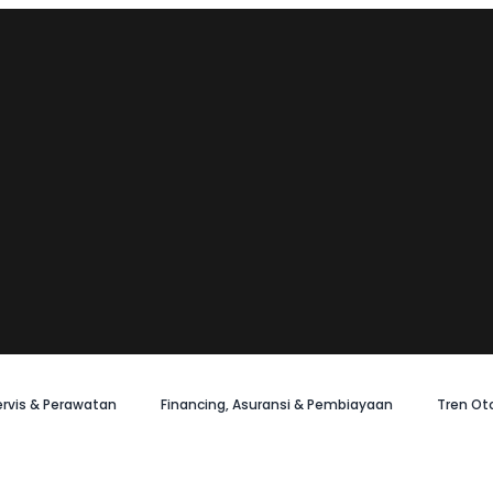
ervis & Perawatan
Financing, Asuransi & Pembiayaan
Tren Ot