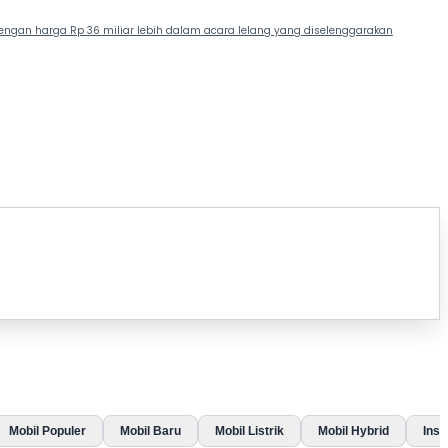
 dengan harga Rp 36 miliar lebih dalam acara lelang yang diselenggarakan
Mobil Populer
Mobil Baru
Mobil Listrik
Mobil Hybrid
Insp