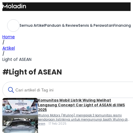
Skip
to
content
Semua Artikel
Panduan & Review
Servis & Perawatan
Financing,
Home
/
Artikel
/
Light of ASEAN
#Light of ASEAN
Komunitas Mobil Listrik Wuling Melihat
Langsung Concept Car Light of ASEAN di IIMS
2025
Wuling Motors (Wuling) mengajak 3 komunitas resmi
kendaraan listriknya untuk mengunjungi booth Wuling di
ajang IIMS 2025, Sabtu (15/02). Ketiga komunitas Wuling
Ivan
17 Feb 2025
tersebut berkesempatan melihat langsung mobil konsep
Light of ASEAN. Wuling bersama Wuling Electric Vehicle