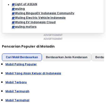
Light of ASEAN
wuling
Wuling BinguoEV Indonesia Community
Wuling Electric Vehicle Indonesia
Wuling EV Indonesia Cloud
wuling motors
Pencarian Populer di Moladin
Cari Mobil Berdasarkan
Berdasarkan Jenis Kendaraan
Berdas
Mobil Paling Populer
Mobil Yang Akan Keluar di Indonesia
Mobil Terbaru
Mobil Termurah
Mobil Termahal