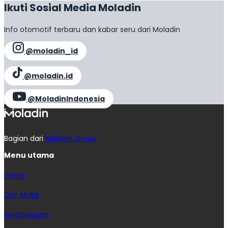
Ikuti Sosial Media Moladin
Info otomotif terbaru dan kabar seru dari Moladin
@moladin_id
@moladin.id
@MoladinIndonesia
Bagian dari
Moladin Group
Menu utama
Home
Cari Mobil
Pembiayaan