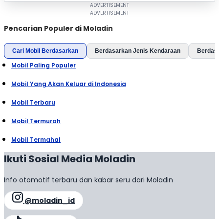
Pencarian Populer di Moladin
Cari Mobil Berdasarkan
Berdasarkan Jenis Kendaraan
Berdas
Mobil Paling Populer
Mobil Yang Akan Keluar di Indonesia
Mobil Terbaru
Mobil Termurah
Mobil Termahal
Ikuti Sosial Media Moladin
Info otomotif terbaru dan kabar seru dari Moladin
@moladin_id