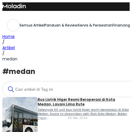
Skip
to
content
Semua Artikel
Panduan & Review
Servis & Perawatan
Financing,
Home
/
Artikel
/
medan
#medan
Bus Listrik Higer Resmi Beroperasi di Kota
Medan, Layani Lima Rute
Sebanyak 60 unit bus listrik Higer resmi beropraasi di Kota
Medan. Acara ini diresmikan oleh Wali Kota Medan, Bobby
Nasution, bersama sejumlah pejabat penting dan mitra
Tigor
05 Dec 2024
kolaborasi, termasuk PT Kalista Biru Nusantara, bagian dari
Sihombing
KALISTA Group, serta Blue Bird sebagai operator.
Peluncuran ini menjadi tonggak penting dalam