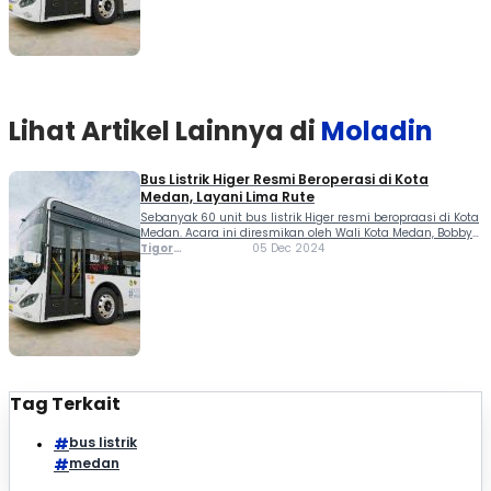
transformasi transportasi publik di Medan, yang dilakukan
di […]
Lihat Artikel Lainnya di
Moladin
Bus Listrik Higer Resmi Beroperasi di Kota
Medan, Layani Lima Rute
Sebanyak 60 unit bus listrik Higer resmi beropraasi di Kota
Medan. Acara ini diresmikan oleh Wali Kota Medan, Bobby
Nasution, bersama sejumlah pejabat penting dan mitra
Tigor
05 Dec 2024
kolaborasi, termasuk PT Kalista Biru Nusantara, bagian dari
Sihombing
KALISTA Group, serta Blue Bird sebagai operator.
Peluncuran ini menjadi tonggak penting dalam
transformasi transportasi publik di Medan, yang dilakukan
di […]
Tag Terkait
bus listrik
medan