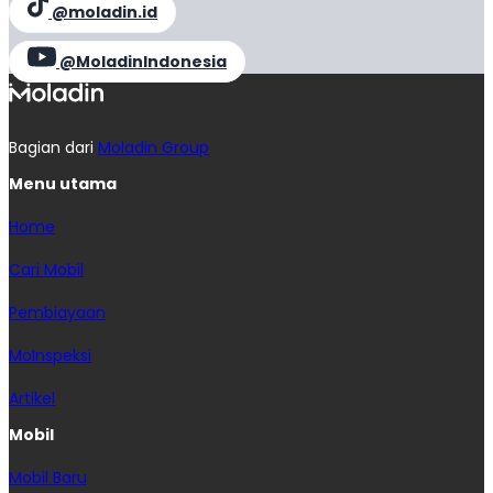
@moladin.id
@MoladinIndonesia
Bagian dari
Moladin Group
Menu utama
Home
Cari Mobil
Pembiayaan
MoInspeksi
Artikel
Mobil
Mobil Baru