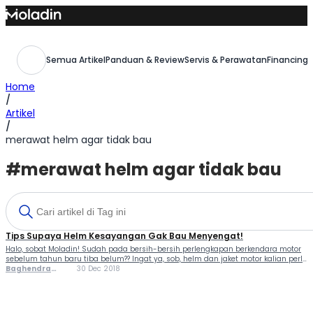
Skip
to
content
Semua Artikel
Panduan & Review
Servis & Perawatan
Financing,
Home
/
Artikel
/
merawat helm agar tidak bau
#merawat helm agar tidak bau
Tips Supaya Helm Kesayangan Gak Bau Menyengat!
Halo, sobat Moladin! Sudah pada bersih-bersih perlengkapan berkendara motor
sebelum tahun baru tiba belum?? Ingat ya, sob, helm dan jaket motor kalian perlu
dibersihkan secara rutin untuk menghilangkan keringat dan kotoran serta
Baghendra
30 Dec 2018
mencegah bau menempel di helm dan jaket kesayangan. Bahaya banget lho
Lodra
kalian udah cakep begitu tapi perlengkapan berkendaranya bau, nanti tidak ada
yang […]