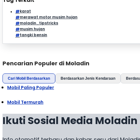
Tag Terkait
karat
merawat motor musim hujan
moladin_tipstricks
musim hujan
tangki bensin
Pencarian Populer di Moladin
Cari Mobil Berdasarkan
Berdasarkan Jenis Kendaraan
Berdas
Mobil Paling Populer
Mobil Termurah
Ikuti Sosial Media Moladin
Info otomotif terbaru dan kabar seru dari Moladi