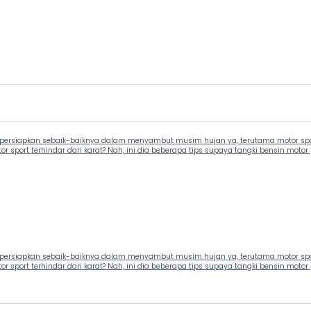
persiapkan sebaik-baiknya dalam menyambut musim hujan ya, terutama motor sport
 sport terhindar dari karat? Nah, ini dia beberapa tips supaya tangki bensin motor 
persiapkan sebaik-baiknya dalam menyambut musim hujan ya, terutama motor sport
 sport terhindar dari karat? Nah, ini dia beberapa tips supaya tangki bensin motor 