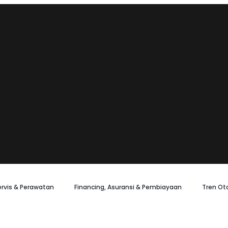
ervis & Perawatan
Financing, Asuransi & Pembiayaan
Tren Ot