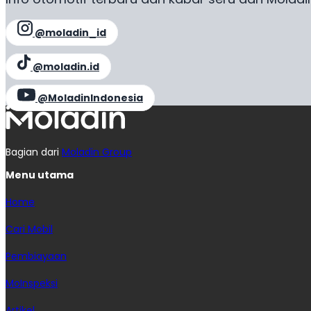
@moladin_id
@moladin.id
@MoladinIndonesia
Bagian dari
Moladin Group
Menu utama
Home
Cari Mobil
Pembiayaan
MoInspeksi
Artikel