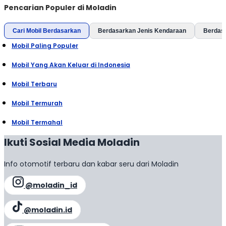
Pencarian Populer di Moladin
Cari Mobil Berdasarkan
Berdasarkan Jenis Kendaraan
Berdas
Mobil Paling Populer
Mobil Yang Akan Keluar di Indonesia
Mobil Terbaru
Mobil Termurah
Mobil Termahal
Ikuti Sosial Media Moladin
Info otomotif terbaru dan kabar seru dari Moladin
@moladin_id
@moladin.id