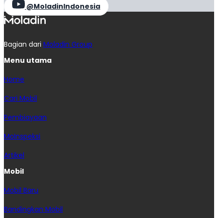
@MoladinIndonesia
Bagian dari
Moladin Group
Menu utama
Home
Cari Mobil
Pembiayaan
MoInspeksi
Artikel
Mobil
Mobil Baru
Bandingkan Mobil