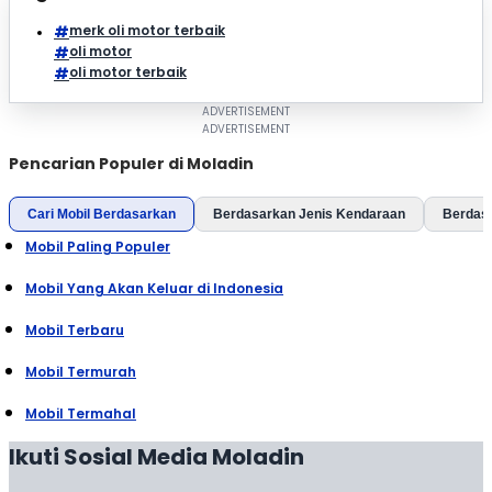
merk oli motor terbaik
oli motor
oli motor terbaik
Pencarian Populer di Moladin
Cari Mobil Berdasarkan
Berdasarkan Jenis Kendaraan
Berdas
Mobil Paling Populer
Mobil Yang Akan Keluar di Indonesia
Mobil Terbaru
Mobil Termurah
Mobil Termahal
Ikuti Sosial Media Moladin