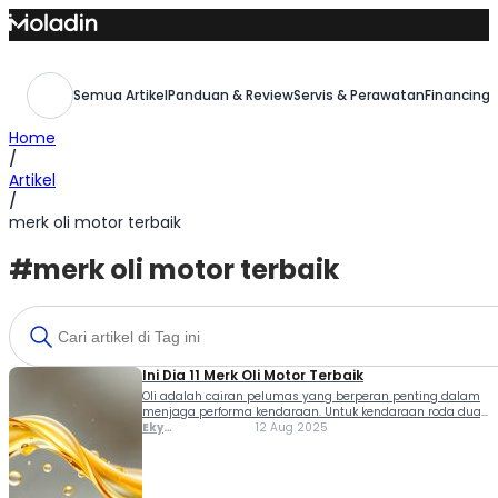
Skip
to
content
Semua Artikel
Panduan & Review
Servis & Perawatan
Financing,
Home
/
Artikel
/
merk oli motor terbaik
#merk oli motor terbaik
Ini Dia 11 Merk Oli Motor Terbaik
Oli adalah cairan pelumas yang berperan penting dalam
menjaga performa kendaraan. Untuk kendaraan roda dua,
memilik merk oli motor terbaik adalah langkah tepat untuk
Eky
12 Aug 2025
menjaga performanya supaya bandel dan mesin tidak
Muhammad
mudah rusak. Melalui artikel ini, Moladin punya sejumlah
rekomendasi oli mesin motor terbaik. So, kalau kamu ingin
mencari pelumas yang berkualitas untuk motor