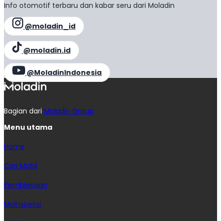
Info otomotif terbaru dan kabar seru dari Moladin
@moladin_id
@moladin.id
@MoladinIndonesia
Bagian dari
Moladin Group
Menu utama
Home
Cari Mobil
Pembiayaan
MoInspeksi