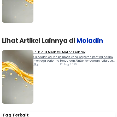
kesayangan, […]
Lihat Artikel Lainnya di
Moladin
Ini Dia 11 Merk Oli Motor Terbaik
Oli adalah cairan pelumas yang berperan penting dalam
menjaga performa kendaraan. Untuk kendaraan roda dua,
memilik merk oli motor terbaik adalah langkah tepat untuk
Eky
12 Aug 2025
menjaga performanya supaya bandel dan mesin tidak
Muhammad
mudah rusak. Melalui artikel ini, Moladin punya sejumlah
rekomendasi oli mesin motor terbaik. So, kalau kamu ingin
mencari pelumas yang berkualitas untuk motor
kesayangan, […]
Tag Terkait