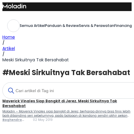
Skip
to
content
Semua Artikel
Panduan & Review
Servis & Perawatan
Financing,
Home
/
Artikel
/
Meski Sirkuitnya Tak Bersahabat
#Meski Sirkuitnya Tak Bersahabat
Maverick Vinales Siap Bangkit di Jerez, Meski Sirkuitnya Tak
Bersahabat
Moladin – Maverick Vinales siap bangkit di Jerez, berharap dirinya bisa finis lebih
baik dibanding seri sebelumnya, pada balapan di kandang sendiri akhir pekan
ini Vinales ingin berikan yang terbaik di depan para fansnya. Meskipun sirkuitnya
Baghendra
02 May 2019
kurang bersahabat bagi Vinales, dirinya tetap optimis. Dari tiga seri yang sudah
Lodra
berlangsung, Vinales belum mampu finis di posisi […]