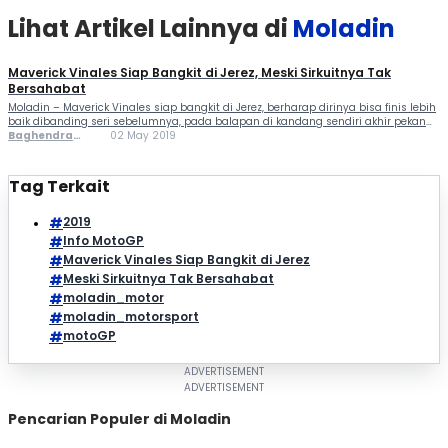
Lihat Artikel Lainnya di
Moladin
Maverick Vinales Siap Bangkit di Jerez, Meski Sirkuitnya Tak
Bersahabat
Moladin – Maverick Vinales siap bangkit di Jerez, berharap dirinya bisa finis lebih
baik dibanding seri sebelumnya, pada balapan di kandang sendiri akhir pekan
ini Vinales ingin berikan yang terbaik di depan para fansnya. Meskipun sirkuitnya
Baghendra
02 May 2019
kurang bersahabat bagi Vinales, dirinya tetap optimis. Dari tiga seri yang sudah
Lodra
berlangsung, Vinales belum mampu finis di posisi […]
Tag Terkait
2019
Info MotoGP
Maverick Vinales Siap Bangkit di Jerez
Meski Sirkuitnya Tak Bersahabat
moladin_motor
moladin_motorsport
motoGP
Pencarian Populer di Moladin