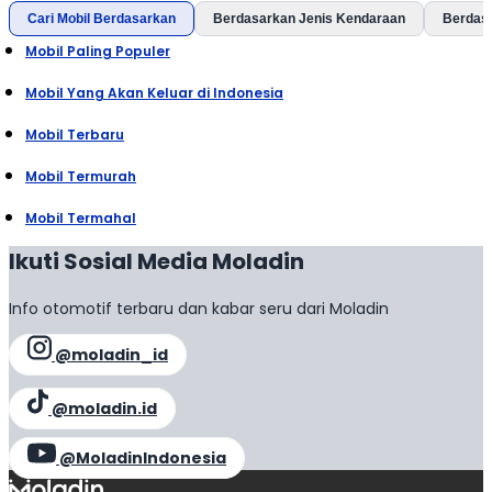
Cari Mobil Berdasarkan
Berdasarkan Jenis Kendaraan
Berdas
Mobil Paling Populer
Mobil Yang Akan Keluar di Indonesia
Mobil Terbaru
Mobil Termurah
Mobil Termahal
Ikuti Sosial Media Moladin
Info otomotif terbaru dan kabar seru dari Moladin
@moladin_id
@moladin.id
@MoladinIndonesia