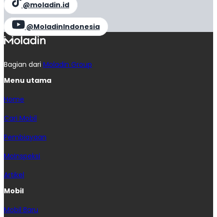
@moladin.id
@MoladinIndonesia
Bagian dari
Moladin Group
Menu utama
Home
Cari Mobil
Pembiayaan
MoInspeksi
Artikel
Mobil
Mobil Baru