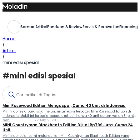
Skip
to
content
Semua Artikel
Panduan & Review
Servis & Perawatan
Financing,
Home
/
Artikel
/
mini edisi spesial
#mini edisi spesial
Mini Rosewood Edition Mengaspal, Cuma 40 Unit di Indonesia
Mini Indonesia baru saja meluncurkan edisi terbatas Mini Rosewood Edition di
Indonesia. Mobil ini tersedia secara eksklusif hanya 40 unit dalam varian 3-pintu
dan 5-pintu. Pada model edisi terbatas tersebut, pihak pabrikan menambahkan
Deni
22 Aug 2020
fitur canggih di hatchback bergaya klasik itu....
Ferlindungan
MINI Countryman Blackheath Edition Dijual Rp799 Juta, Cuma 24
Unit
Mini Indonesia resmi meluncurkan Mini Countryman Blackheath Edition yang