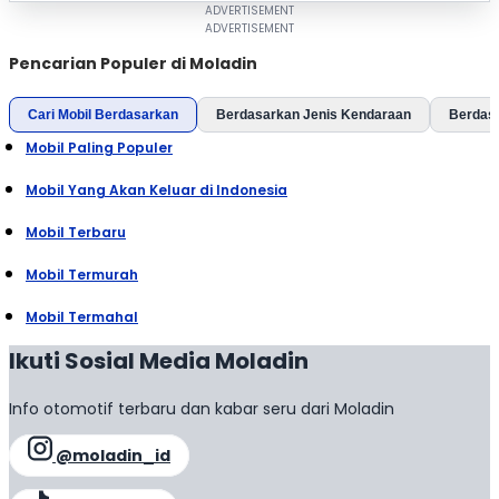
Pencarian Populer di Moladin
Cari Mobil Berdasarkan
Berdasarkan Jenis Kendaraan
Berdas
Mobil Paling Populer
Mobil Yang Akan Keluar di Indonesia
Mobil Terbaru
Mobil Termurah
Mobil Termahal
Ikuti Sosial Media Moladin
Info otomotif terbaru dan kabar seru dari Moladin
@moladin_id