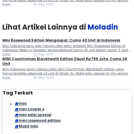
hanya tersedia sebanyak 24 unit di Tanah Air. Mobil edisi spesial ini rilis secara
virtual, Rabu (6/5/2020). Secara tampilan, sangat istimewa. Hadir dengan
Deni
06 May 2020
dominasi kelir hitam yang terlihat begitu menarik perhatian....
Ferlindungan
Lihat Artikel Lainnya di
Moladin
Mini Rosewood Edition Mengaspal, Cuma 40 Unit di Indonesia
Mini Indonesia baru saja meluncurkan edisi terbatas Mini Rosewood Edition di
Indonesia. Mobil ini tersedia secara eksklusif hanya 40 unit dalam varian 3-pintu
dan 5-pintu. Pada model edisi terbatas tersebut, pihak pabrikan menambahkan
Deni
22 Aug 2020
fitur canggih di hatchback bergaya klasik itu....
Ferlindungan
MINI Countryman Blackheath Edition Dijual Rp799 Juta, Cuma 24
Unit
Mini Indonesia resmi meluncurkan Mini Countryman Blackheath Edition yang
hanya tersedia sebanyak 24 unit di Tanah Air. Mobil edisi spesial ini rilis secara
virtual, Rabu (6/5/2020). Secara tampilan, sangat istimewa. Hadir dengan
Deni
06 May 2020
dominasi kelir hitam yang terlihat begitu menarik perhatian....
Ferlindungan
Tag Terkait
mini
mini cooper s
mini edisi spesial
mini rosewood edition
Mobil mini