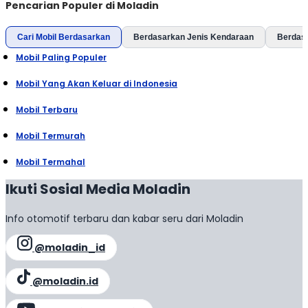
Pencarian Populer di Moladin
Cari Mobil Berdasarkan
Berdasarkan Jenis Kendaraan
Berdas
Mobil Paling Populer
Mobil Yang Akan Keluar di Indonesia
Mobil Terbaru
Mobil Termurah
Mobil Termahal
Ikuti Sosial Media Moladin
Info otomotif terbaru dan kabar seru dari Moladin
@moladin_id
@moladin.id