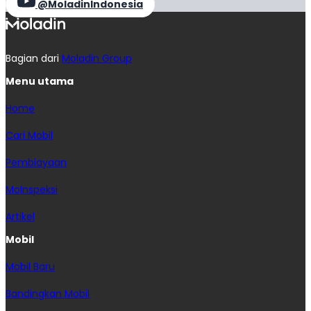
@MoladinIndonesia
Bagian dari
Moladin Group
Menu utama
Home
Cari Mobil
Pembiayaan
MoInspeksi
Artikel
Mobil
Mobil Baru
Bandingkan Mobil