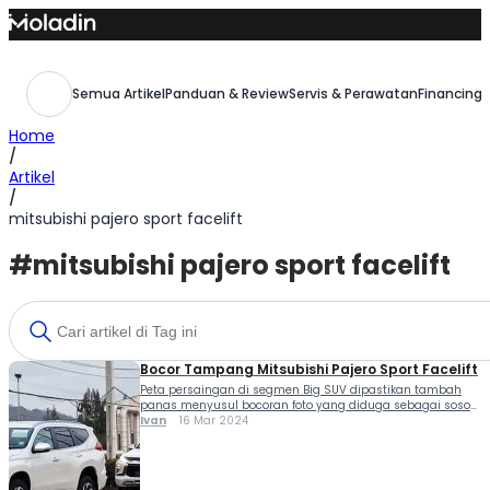
Skip
to
content
Semua Artikel
Panduan & Review
Servis & Perawatan
Financing,
Home
/
Artikel
/
mitsubishi pajero sport facelift
#mitsubishi pajero sport facelift
Bocor Tampang Mitsubishi Pajero Sport Facelift
Peta persaingan di segmen Big SUV dipastikan tambah
panas menyusul bocoran foto yang diduga sebagai sosok
Mitsubishi Pajero Sport facelift. Tapi tenang bocoran foto
Ivan
16 Mar 2024
tersebut bisa dipastikan bukan di Indonesia melainkan di
negara tetangga Filipina yang melabeli mobil ini sebagai
Mitsubishi Montero Sport. Nampaknya Mitsubishi Montero
Sport generasi ketiga akan kembali mendapat