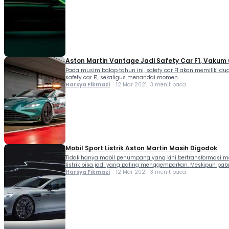
Aston Martin Vantage Jadi Safety Car F1, Vakum
Pada musim balap tahun ini, safety car F1 akan memiliki du
safety car F1, sekaligus menandai momen...
Harsya Fikmazi
12 Mar 2021
3 menit baca
Mobil Sport Listrik Aston Martin Masih Digodok
Tidak hanya mobil penumpang yang kini bertransformasi menj
listrik bisa jadi yang paling menggemparkan. Meskipun pabrik
Harsya Fikmazi
12 Mar 2021
3 menit baca