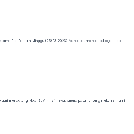
pertama F1 di Bahrain, Minggu (05/03/2023). Mendapat mandat sebagai mobil
bruari mendatang. Mobil SUV ini istimewa, karena pakai jantung mekanis murni