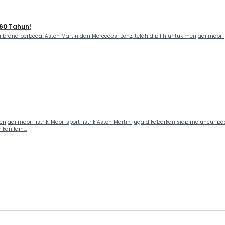
 60 Tahun!
a brand berbeda. Aston Martin dan Mercedes-Benz, telah dipilih untuk menjadi mobi
adi mobil listrik. Mobil sport listrik Aston Martin juga dikabarkan siap meluncur
an lain...