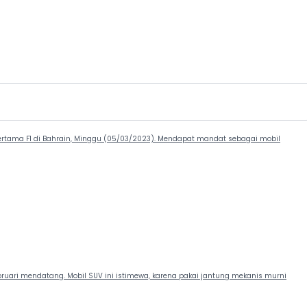
pertama F1 di Bahrain, Minggu (05/03/2023). Mendapat mandat sebagai mobil
bruari mendatang. Mobil SUV ini istimewa, karena pakai jantung mekanis murni