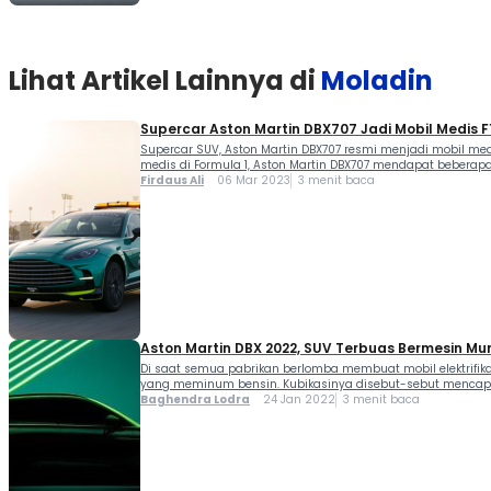
Lihat Artikel Lainnya di
Moladin
Supercar Aston Martin DBX707 Jadi Mobil Medis F
Supercar SUV, Aston Martin DBX707 resmi menjadi mobil me
medis di Formula 1, Aston Martin DBX707 mendapat beberap
Firdaus Ali
06 Mar 2023
3 menit baca
Aston Martin DBX 2022, SUV Terbuas Bermesin Mur
Di saat semua pabrikan berlomba membuat mobil elektrifikas
yang meminum bensin. Kubikasinya disebut-sebut mencapai 5
Baghendra Lodra
24 Jan 2022
3 menit baca