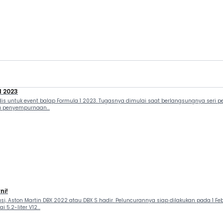
1 2023
dis untuk event balap Formula 1 2023. Tugasnya dimulai saat berlangsungnya seri 
a penyempurnaan...
ni!
i, Aston Martin DBX 2022 atau DBX S hadir. Peluncurannya siap dilakukan pada 1 Fe
.2-liter V12...