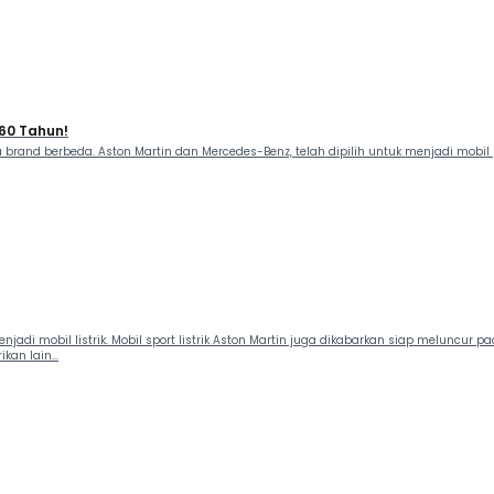
 60 Tahun!
a brand berbeda. Aston Martin dan Mercedes-Benz, telah dipilih untuk menjadi mobi
adi mobil listrik. Mobil sport listrik Aston Martin juga dikabarkan siap meluncur
an lain...