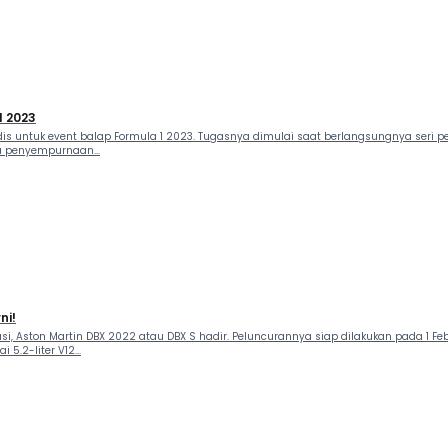
1 2023
dis untuk event balap Formula 1 2023. Tugasnya dimulai saat berlangsungnya seri 
a penyempurnaan...
ni!
i, Aston Martin DBX 2022 atau DBX S hadir. Peluncurannya siap dilakukan pada 1 Fe
.2-liter V12...