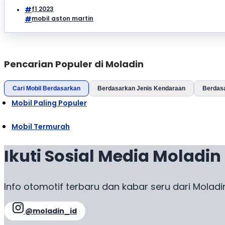
f1 2023
mobil aston martin
Pencarian Populer di Moladin
Cari Mobil Berdasarkan
Berdasarkan Jenis Kendaraan
Berdas
Mobil Paling Populer
Mobil Termurah
Ikuti Sosial Media Moladin
Info otomotif terbaru dan kabar seru dari Moladi
@moladin_id