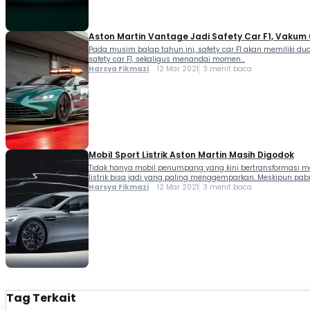
Aston Martin Vantage Jadi Safety Car F1, Vakum
Pada musim balap tahun ini, safety car F1 akan memiliki du
safety car F1, sekaligus menandai momen...
Harsya Fikmazi
12 Mar 2021
3 menit baca
Mobil Sport Listrik Aston Martin Masih Digodok
Tidak hanya mobil penumpang yang kini bertransformasi menj
listrik bisa jadi yang paling menggemparkan. Meskipun pabrik
Harsya Fikmazi
12 Mar 2021
3 menit baca
Tag Terkait