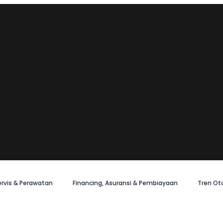
ervis & Perawatan
Financing, Asuransi & Pembiayaan
Tren Ot