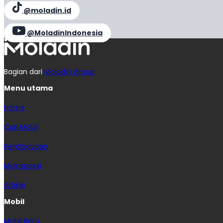
@moladin.id
@MoladinIndonesia
Bagian dari
Moladin Group
Menu utama
Home
Cari Mobil
Pembiayaan
MoInspeksi
Artikel
Mobil
Mobil Baru