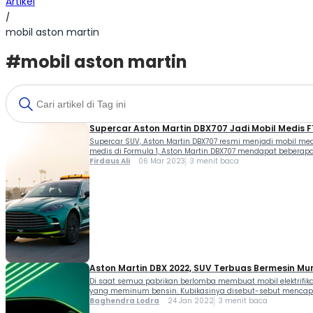
Artikel
/
mobil aston martin
#mobil aston martin
Supercar Aston Martin DBX707 Jadi Mobil Medis F
Supercar SUV, Aston Martin DBX707 resmi menjadi mobil me
medis di Formula 1, Aston Martin DBX707 mendapat beberap
Firdaus Ali
06 Mar 2023
3 menit baca
Aston Martin DBX 2022, SUV Terbuas Bermesin Mur
Di saat semua pabrikan berlomba membuat mobil elektrifikas
yang meminum bensin. Kubikasinya disebut-sebut mencapai 5
Baghendra Lodra
24 Jan 2022
3 menit baca