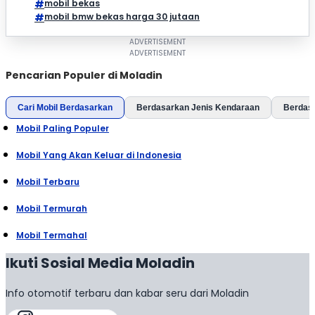
mobil bekas
mobil bmw bekas harga 30 jutaan
Pencarian Populer di Moladin
Cari Mobil Berdasarkan
Berdasarkan Jenis Kendaraan
Berdas
Mobil Paling Populer
Mobil Yang Akan Keluar di Indonesia
Mobil Terbaru
Mobil Termurah
Mobil Termahal
Ikuti Sosial Media Moladin
Info otomotif terbaru dan kabar seru dari Moladin