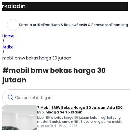
Skip
to
content
Semua Artikel
Panduan & Review
Servis & Perawatan
Financing,
Home
/
Artikel
/
mobil bmw bekas harga 30 jutaan
#mobil bmw bekas harga 30
jutaan
7 Mobil BMW Bekas Harga 30 Jutaan: Ada E30,
E36, hingga Seri 5 Klasik
Mobil BMW bekas harga 30 jutaan bukan lagi hal yang
mustahil untuk kamu miliki. Siapa bilang punya mobil
Eropa harus mahal? Buat kamu yang ingin tampil beda di
Dita Safitri
19 Jan 2026
jalan tapi tetap punya bujet terbatas, BMW lawas bisa jadi