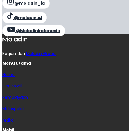
@moladin_id
@moladin.id
@MoladinIndonesia
Bagian dari
Moladin Group
Menu utama
Home
Cari Mobil
Pembiayaan
MoInspeksi
Artikel
Mobil