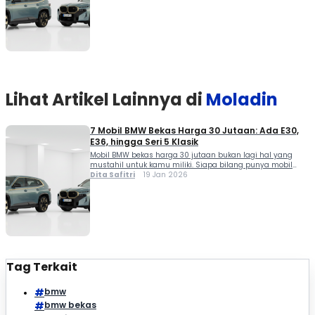
solusi yang sangat menarik. Meski sebagian besar
merupakan mobil lama, pesona desain, kenyamanan,
serta karakter berkendaranya masih […]
Lihat Artikel Lainnya di
Moladin
7 Mobil BMW Bekas Harga 30 Jutaan: Ada E30,
E36, hingga Seri 5 Klasik
Mobil BMW bekas harga 30 jutaan bukan lagi hal yang
mustahil untuk kamu miliki. Siapa bilang punya mobil
Eropa harus mahal? Buat kamu yang ingin tampil beda di
Dita Safitri
19 Jan 2026
jalan tapi tetap punya bujet terbatas, BMW lawas bisa jadi
solusi yang sangat menarik. Meski sebagian besar
merupakan mobil lama, pesona desain, kenyamanan,
serta karakter berkendaranya masih […]
Tag Terkait
bmw
bmw bekas