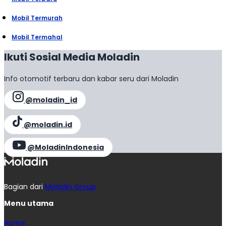
Mobil Termurah
Mobil Termahal
Ikuti Sosial Media Moladin
Info otomotif terbaru dan kabar seru dari Moladin
@moladin_id
@moladin.id
@MoladinIndonesia
Bagian dari
Moladin Group
Menu utama
Home