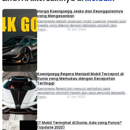
Harga Koenigsegg Jesko dan Keunggulannya
yang Mengesankan
Koenigsegg adalah produsen mobil supercar mewah asal
Swedia yang dikenal dengan teknologi canggih dan
desain futuristik. Sejak didirikan pada tahun 1994 oleh
Tigor
02 Jan 2024
Christian von Koenigsegg, perusahaan ini telah
Sihombing
menciptakan berbagai model mobil performa tinggi,
termasuk Koenigsegg CCX, Gemera, Regera, dan...
Koenigsegg Regera Menjadi Mobil Tercepat di
Dunia yang Memukau dengan Kecepatan
Tertinggi
Koenigsegg Regera kini mencuri perhatian para
penggemar otomotif mewah dan para pencinta kecepatan
ekstrem. Dengan perpaduan mesin V8 5.0-liter twin-turbo
Tigor
27 Jun 2023
dan tiga motor listrik, supercar hybrid asal Swedia ini tidak
Sihombing
hanya menetapkan standar baru dalam akselerasi, tetapi
juga menunjukkan bagaimana...
17 Mobil Termahal di Dunia, Ada yang Punya?
(Update 2023)