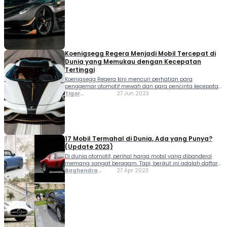
Koenigsegg Regera Menjadi Mobil Tercepat di
Dunia yang Memukau dengan Kecepatan
Tertinggi
Koenigsegg Regera kini mencuri perhatian para
penggemar otomotif mewah dan para pencinta kecepatan
ekstrem. Dengan perpaduan mesin V8 5.0-liter twin-turbo
Tigor
27 Jun 2023
dan tiga motor listrik, supercar hybrid asal Swedia ini tidak
Sihombing
hanya menetapkan standar baru dalam akselerasi, tetapi
juga menunjukkan bagaimana...
17 Mobil Termahal di Dunia, Ada yang Punya?
(Update 2023)
Di dunia otomotif, perihal harga mobil yang dibanderol
memang sangat beragam. Tapi, berikut ini adalah daftar
mobil termahal di dunia. Terlebih, untuk mobil yang
Baghendra
27 Apr 2023
memiliki spesifikasi langka, sudah pasti harga yang
Lodra
dipatok bisa sangat mahal. Tidak hanya karena model
klasik...