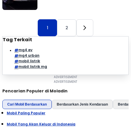
1
2
Tag Terkait
mg4 ev
mg4 urban
mobil listrik
mobil listrik mg
Pencarian Populer di Moladin
Cari Mobil Berdasarkan
Berdasarkan Jenis Kendaraan
Berdas
Mobil Paling Populer
Mobil Yang Akan Keluar di Indonesia