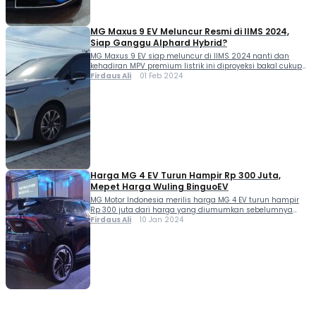
MG Maxus 9 EV Meluncur Resmi di IIMS 2024,
Siap Ganggu Alphard Hybrid?
MG Maxus 9 EV siap meluncur di IIMS 2024 nanti dan
kehadiran MPV premium listrik ini diproyeksi bakal cukup
mengganggu posisi Toyota Alphard Hybrid di Tanah Air.
Firdaus Ali
01 Feb 2024
"Dengan semangat inovasi dan komitmen kami untuk
memenuhi kebutuhan mobilitas, MG Motor Indonesia...
Harga MG 4 EV Turun Hampir Rp 300 Juta,
Mepet Harga Wuling BinguoEV
MG Motor Indonesia merilis harga MG 4 EV turun hampir
Rp 300 juta dari harga yang diumumkan sebelumnya
yaitu RP 699,9 juta (tipe tertinggi). Hal ini lantaran mobil
Firdaus Ali
10 Jan 2024
listrik tersebut sudah dirakit di Indonesia alias CKD. Varian
tertinggi MG 4...