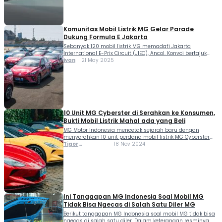
penggeraknya. Jika MG4 EV standar memakai roda […]
Komunitas Mobil Listrik MG Gelar Parade
Dukung Formula E Jakarta
Sebanyak 120 mobil listrik MG memadati Jakarta
International E-Prix Circuit (JIEC), Ancol. Konvoi bertajuk
“VOLT TO VICTORY” digelar oleh komunitas mobil listrik MG
Ivan
21 May 2025
Electric Vehicle Club Indonesia (MGEVC), pada Minggu pagi
(18/05). Acara ini sekaligus menjadi bagian dari
dukungan komunitas mobil listrik terhadap ajang balap
internasional Formula E–Jakarta E-Prix 2025, yang akan
berlangsung pada 21 […]
10 Unit MG Cyberster di Serahkan ke Konsumen,
Bukti Mobil Listrik Mahal ada yang Beli
MG Motor Indonesia mencetak sejarah baru dengan
menyerahkan 10 unit perdana mobil listrik MG Cyberster
kepada konsumen pertama di Indonesia. Acara serah
Tigor
18 Nov 2024
terima eksklusif ini digelar pada 16 November 2024 di
Sihombing
pusat kota Jakarta, dihadiri oleh pelanggan, perwakilan
dealer, dan jajaran manajemen MG. Langkah ini menjadi
tonggak penting dalam komitmen MG untuk
menghadirkan inovasi kendaraan […]
Ini Tanggapan MG Indonesia Soal Mobil MG
Tidak Bisa Ngecas di Salah Satu Diler MG
Berikut tanggapan MG Indonesia soal mobil MG tidak bisa
ngecas di salah satu diler. Dalam keterangan resminya,