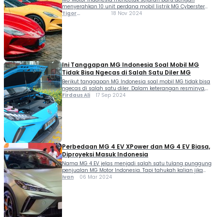
menyerahkan 10 unit perdana mobil listrik MG Cyberster
kepada konsumen pertama di Indonesia. Acara serah
Tigor
18 Nov 2024
terima eksklusif ini digelar pada 16 November 2024 di
Sihombing
pusat kota Jakarta, dihadiri oleh pelanggan, perwakilan
dealer, dan jajaran manajemen MG. Langkah ini menjadi
tonggak penting dalam komitmen MG untuk
menghadirkan inovasi kendaraan […]
Ini Tanggapan MG Indonesia Soal Mobil MG
Tidak Bisa Ngecas di Salah Satu Diler MG
Berikut tanggapan MG Indonesia soal mobil MG tidak bisa
ngecas di salah satu diler. Dalam keterangan resminya,
salah satu petinggi MG Indonesia menyatakan sedang
Firdaus Ali
17 Sep 2024
menelusuri akar masalahnya. “Kalau saya liat dari video
yang beredar di sosial media, pemilik mobil juga tidak
mention kenapa Ia tidak bisa mengecas mobilnya di diler
tersebut. Jadi kita tidak bisa […]
Perbedaan MG 4 EV XPower dan MG 4 EV Biasa,
Diproyeksi Masuk Indonesia
Nama MG 4 EV jelas menjadi salah satu tulang punggung
penjualan MG Motor Indonesia. Tapi tahukah kalian jika
ada varian beringas model ini? Ayo kita ulas perbedaan
Ivan
06 Mar 2024
MG 4 EV XPower dan MG 4 EV biasa. Kekinian MG 4 EV...