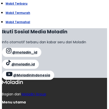
Mobil Terbaru
Mobil Termurah
Mobil Termahal
Ikuti Sosial Media Moladin
Info otomotif terbaru dan kabar seru dari Moladin
@moladin_id
@moladin.id
@MoladinIndonesia
Bagian dari
Moladin Group
Menu utama