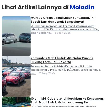
Lihat Artikel Lainnya di
Moladin
MG4 EV Urban Resmi Meluncur Global, Ini
Spesifikasi dan Jarak Tempuhnya!
MG kembali memperluas lini mobil listriknya lewat
kehadiran MG4 EV Urban. Meski membawa nama MG4,
versi Urban ini bukan sekadar varian biasa. Mobil ini
Zihan Berliana
30 Jan 2026
dirancang sebagai versi yang lebih ramah kota, dengan
Ram Ghani
karakter berbeda dari MG4 EV reguler yang sudah lebih
dulu dikenal. Perbedaan paling terasa ada pada
penggeraknya. Jika MG4 EV standar memakai roda […]
Komunitas Mobil Listrik MG Gelar Parade
Dukung Formula E Jakarta
Sebanyak 120 mobil listrik MG memadati Jakarta
International E-Prix Circuit (JIEC), Ancol. Konvoi bertajuk
“VOLT TO VICTORY” digelar oleh komunitas mobil listrik MG
Ivan
21 May 2025
Electric Vehicle Club Indonesia (MGEVC), pada Minggu pagi
(18/05). Acara ini sekaligus menjadi bagian dari
dukungan komunitas mobil listrik terhadap ajang balap
internasional Formula E–Jakarta E-Prix 2025, yang akan
berlangsung pada 21 […]
10 Unit MG Cyberster di Serahkan ke Konsumen,
Bukti Mobil Listrik Mahal ada yang Beli
MG Motor Indonesia mencetak sejarah baru dengan