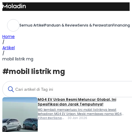
Skip
to
content
Semua Artikel
Panduan & Review
Servis & Perawatan
Financing,
Home
/
Artikel
/
mobil listrik mg
#mobil listrik mg
MG4 EV Urban Resmi Meluncur Global, Ini
Spesifikasi dan Jarak Tempuhnya!
MG kembali memperluas lini mobil listriknya lewat
kehadiran MG4 EV Urban. Meski membawa nama MG4,
versi Urban ini bukan sekadar varian biasa. Mobil ini
Zihan Berliana
30 Jan 2026
dirancang sebagai versi yang lebih ramah kota, dengan
Ram Ghani
karakter berbeda dari MG4 EV reguler yang sudah lebih
dulu dikenal. Perbedaan paling terasa ada pada