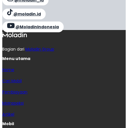
@moladin.id
@MoladinIndonesia
Bagian dari
Moladin Group
Menu utama
Home
Cari Mobil
Pembiayaan
MoInspeksi
Artikel
Mobil