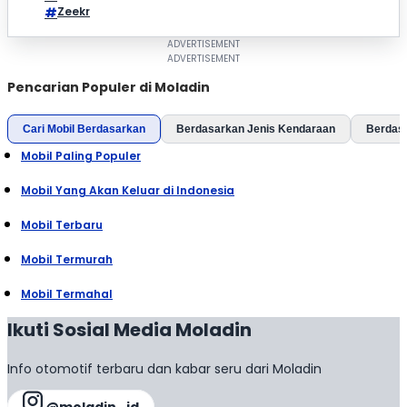
Zeekr
Pencarian Populer di Moladin
Cari Mobil Berdasarkan
Berdasarkan Jenis Kendaraan
Berdas
Mobil Paling Populer
Mobil Yang Akan Keluar di Indonesia
Mobil Terbaru
Mobil Termurah
Mobil Termahal
Ikuti Sosial Media Moladin
Info otomotif terbaru dan kabar seru dari Moladin
@moladin_id