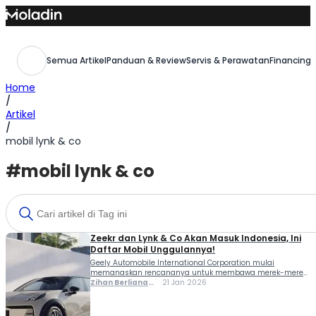
Skip
to
content
Semua Artikel
Panduan & Review
Servis & Perawatan
Financing,
Home
/
Artikel
/
mobil lynk & co
#mobil lynk & co
Zeekr dan Lynk & Co Akan Masuk Indonesia, Ini
Daftar Mobil Unggulannya!
Geely Automobile International Corporation mulai
memanaskan rencananya untuk membawa merek-merek
premiumnya ke Indonesia. Setelah kembali lewat Geely
Zihan Berliana
21 Jan 2026
EX2, pabrikan asal China ini mengonfirmasi bahwa Zeekr
Ram Ghani
dan Lynk & Co kini masuk dalam radar untuk pasar Tanah
Air. Namun, Geely menegaskan bahwa langkah tersebut