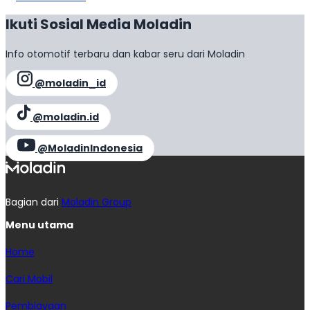
Ikuti Sosial Media Moladin
Info otomotif terbaru dan kabar seru dari Moladin
@moladin_id
@moladin.id
@MoladinIndonesia
Bagian dari
Moladin Group
Menu utama
Home
Cari Mobil
Pembiayaan