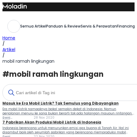
Skip
to
content
Semua Artikel
Panduan & Review
Servis & Perawatan
Financing,
Home
/
Artikel
/
mobil ramah lingkungan
#mobil ramah lingkungan
Masuk ke Era Mobil Listrik? Tak Semulus yang Dibayangkan
Era mobil listrik nampaknya bakal semakin dekat di Indonesia. Namun
perjalanan menuju ke sana bukan berarti tak ada halangan maupun rintangan.
Beragam persiapan pun perlu dilakukan, khususnya oleh Pemerintah di
Deni
28 Nov 2020
Indonesia. Mengingat infrastruktur saat ini yang rasanya masih belum siap...
Ferlindungan
7 Pabrikan Akan Produksi Mobil Listrik di Indonesia
Indonesia berencana untuk menurunkan emisi gas buang di Tanah Air. Hal ini
disambut baik oleh sejumlah pabrikan yang berencana memproduksi mobil
listrik untuk pasar domestik. Seperti diketahui Indonesia telah menandatangani
Deni
22 Nov 2020