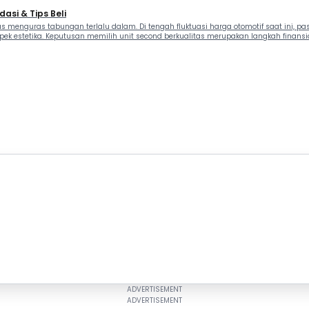
asi & Tips Beli
s menguras tabungan terlalu dalam. Di tengah fluktuasi harga otomotif saat ini, p
k estetika. Keputusan memilih unit second berkualitas merupakan langkah finansi