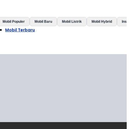
Mobil Populer
Mobil Baru
Mobil Listrik
Mobil Hybrid
Insp
Mobil Terbaru