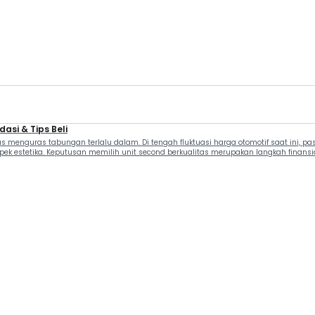
asi & Tips Beli
s menguras tabungan terlalu dalam. Di tengah fluktuasi harga otomotif saat ini, p
k estetika. Keputusan memilih unit second berkualitas merupakan langkah finansi