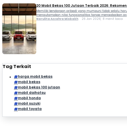
20 Mobil Bekas 100 Jutaan Terbaik 2026: Rekomend
Memiliki kendaraan pribadi yang mumpuni tidak selalu haru
mengutamakan nilai fungsionalitas tanpa mengabaikan aspe
Narulita Azzahra Misbakh
26 Jan 2026
8 menit baca
Tag Terkait
harga mobil bekas
mobil bekas
mobil bekas 100 jutaan
mobil daihatsu
mobil honda
mobil suzuki
mobil toyata