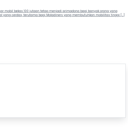
asar mobil bekas 100 jutaan tetap menjadi primadona bagi banyak orang yang
al yang cerdas, terutama bagi Moladiners yang membutuhkan mobilitas tinggi […]