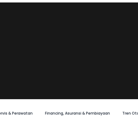
ervis & Perawatan
Financing, Asuransi & Pembiayaan
Tren Ot