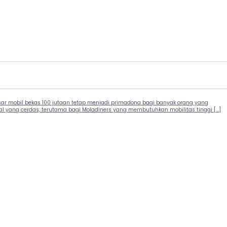
asar mobil bekas 100 jutaan tetap menjadi primadona bagi banyak orang yang
al yang cerdas, terutama bagi Moladiners yang membutuhkan mobilitas tinggi […]