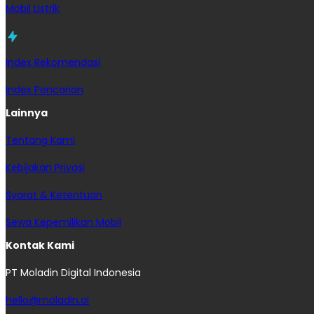
Mobil Listrik
Index Rekomendasi
Index Pencarian
Lainnya
Tentang Kami
Kebijakan Privasi
Syarat & Ketentuan
Sewa Kepemilikan Mobil
Kontak Kami
PT Moladin Digital Indonesia
hello@moladin.ai