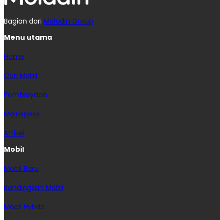
Bagian dari
Moladin Group
Menu utama
Home
Cari Mobil
Pembiayaan
MoInspeksi
Artikel
Mobil
Mobil Baru
Bandingkan Mobil
Mobil Hybrid