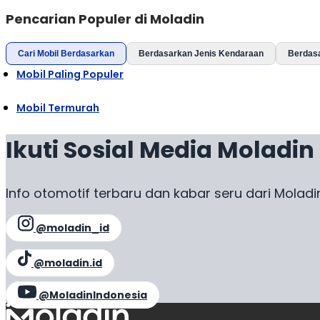
Pencarian Populer di Moladin
Cari Mobil Berdasarkan
Berdasarkan Jenis Kendaraan
Berdas
Mobil Paling Populer
Mobil Termurah
Ikuti Sosial Media Moladin
Info otomotif terbaru dan kabar seru dari Moladi
@moladin_id
@moladin.id
@MoladinIndonesia