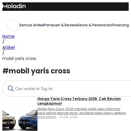
Skip
to
content
Semua Artikel
Panduan & Review
Servis & Perawatan
Financing,
Home
/
Artikel
/
mobil yaris cross
#mobil yaris cross
Harga Yaris Cross Terbaru 2026: Cek Rincian
Lengkapnya!
Harga Yaris Cross 2026 menjadi salah satu informasi
yang paling banyak dicari, terutama kalau kamu sedang
mempertimbangkan SUV kompak dengan desain stylish,
Dita Safitri
16 Feb 2026
fitur lengkap, serta pilihan mesin bensin dan hybrid. Kalau
kamu sedang mencari mobil modern dengan teknologi
terkini, Toyota Yaris Cross 2026 bisa jadi salah satu opsi