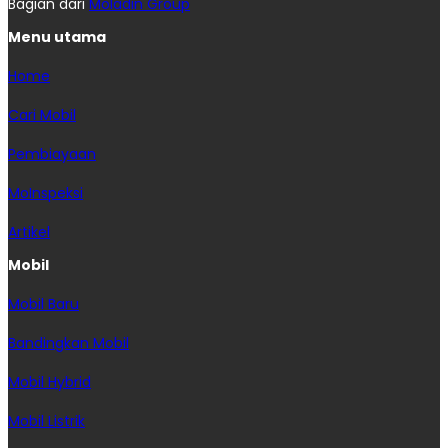
Bagian dari
Moladin Group
Menu utama
Home
Cari Mobil
Pembiayaan
MoInspeksi
Artikel
Mobil
Mobil Baru
Bandingkan Mobil
Mobil Hybrid
Mobil Listrik