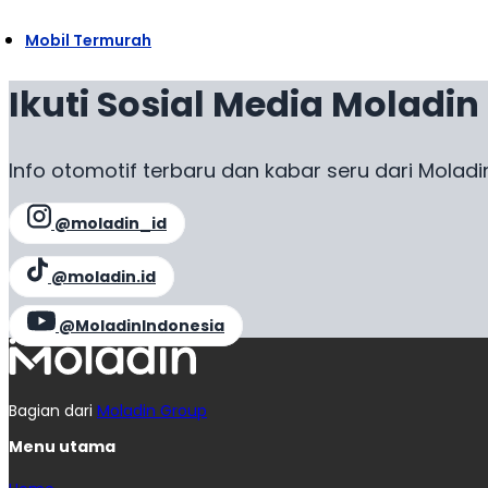
Mobil Termurah
Ikuti Sosial Media Moladin
Info otomotif terbaru dan kabar seru dari Moladi
@moladin_id
@moladin.id
@MoladinIndonesia
Bagian dari
Moladin Group
Menu utama