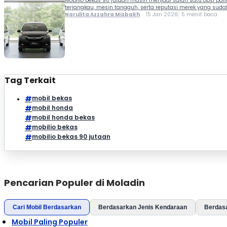
Mobilio bekas 90 jutaan masih menjadi salah satu opsi pal
terjangkau, mesin tangguh, serta reputasi merek yang sudah 
Narulita Azzahra Misbakh
15 Jan 2026
5 menit baca
Tag Terkait
mobil bekas
mobil honda
mobil honda bekas
mobilio bekas
mobilio bekas 90 jutaan
Pencarian Populer di Moladin
Cari Mobil Berdasarkan
Berdasarkan Jenis Kendaraan
Berdas
Mobil Paling Populer