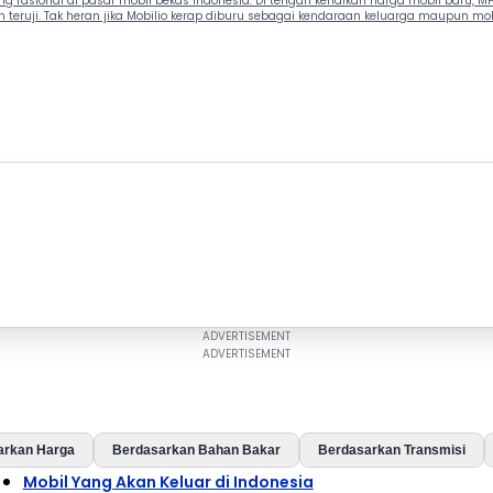
ing rasional di pasar mobil bekas Indonesia. Di tengah kenaikan harga mobil bar
teruji. Tak heran jika Mobilio kerap diburu sebagai kendaraan keluarga maupun mobil
arkan Harga
Berdasarkan Bahan Bakar
Berdasarkan Transmisi
Mobil Yang Akan Keluar di Indonesia