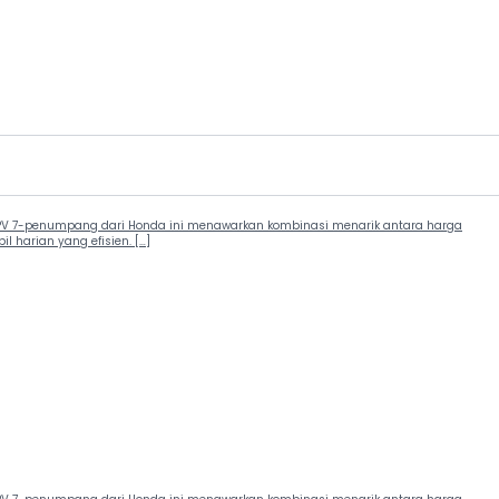
u, MPV 7-penumpang dari Honda ini menawarkan kombinasi menarik antara harga
 harian yang efisien. […]