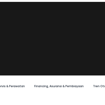
ervis & Perawatan
Financing, Asuransi & Pembiayaan
Tren Ot