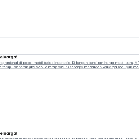
Keluarga!
ing rasional di pasar mobil bekas Indonesia. Di tengah kenaikan harga mobil bar
teruji. Tak heran jika Mobilio kerap diburu sebagai kendaraan keluarga maupun mobil
Keluarga!