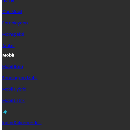
Home
Cari Mobil
Pembiayaan
MoInspeksi
Artikel
Mobil
Mobil Baru
Bandingkan Mobil
Mobil Hybrid
Mobil Listrik
Index Rekomendasi