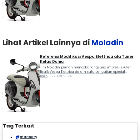
satu ini. Ya, Mansory yang dikenal sebagai tuner spesialis
sportscar kini kepincut […]
Lihat Artikel Lainnya di
Moladin
Referensi Modifikasi Vespa Elettrica ala Tuner
Kelas Dunia
Tim Moladin pernah mencoba langsung impresi skuter
listrik Vespa Elettrica dalam satu pengujian spesial
bersama Kawasaki Ninja ZX-25R dan Vespa GTS Super
Ivan
22 Apr 2024
Tech 300. Dalam pengetesan itu, performa Elettrica
nampak biasa saja namun hasilnya tentu berbeda
dengan referensi modifikasi Vespa Elettrica ala Mansory
satu ini. Ya, Mansory yang dikenal sebagai tuner spesialis
sportscar kini kepincut […]
Tag Terkait
mansory