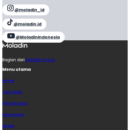
@moladin_id
@moladin.id
@MoladinIndonesia
Bagian dari
Moladin Group
Menu utama
Home
Cari Mobil
Pembiayaan
MoInspeksi
Artikel