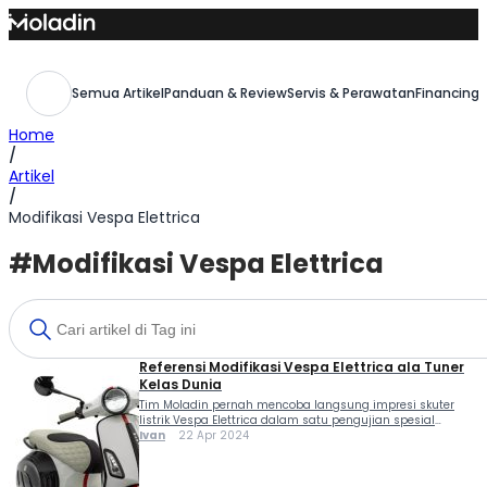
Skip
to
content
Semua Artikel
Panduan & Review
Servis & Perawatan
Financing,
Home
/
Artikel
/
Modifikasi Vespa Elettrica
#Modifikasi Vespa Elettrica
Referensi Modifikasi Vespa Elettrica ala Tuner
Kelas Dunia
Tim Moladin pernah mencoba langsung impresi skuter
listrik Vespa Elettrica dalam satu pengujian spesial
bersama Kawasaki Ninja ZX-25R dan Vespa GTS Super
Ivan
22 Apr 2024
Tech 300. Dalam pengetesan itu, performa Elettrica
nampak biasa saja namun hasilnya tentu berbeda
dengan referensi modifikasi Vespa Elettrica ala Mansory