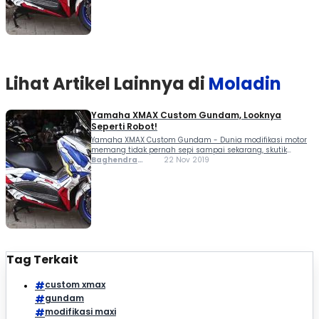
Lihat Artikel Lainnya di
Moladin
Yamaha XMAX Custom Gundam, Looknya
Seperti Robot!
Yamaha XMAX Custom Gundam - Dunia modifikasi motor
memang tidak pernah sepi sampai sekarang, skutik
bongsor pun jadi sasaran para modifikator untuk diubah
Baghendra
22 Nov 2019
tampilannya. Termasuk Om Wiryawan yang memodifikasi
Lodra
motor Yamaha XMAX dengan konsep Gundam. Yamaha
XMAX 250 terkenal memiliki...
Tag Terkait
custom xmax
gundam
modifikasi maxi