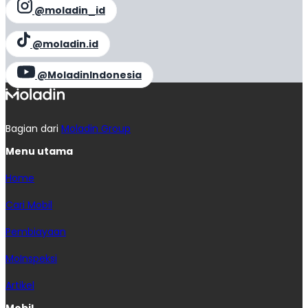
@moladin_id
@moladin.id
@MoladinIndonesia
Bagian dari
Moladin Group
Menu utama
Home
Cari Mobil
Pembiayaan
MoInspeksi
Artikel
Mobil