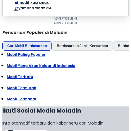
modifikasi xmax
yamaha xmax 250
Pencarian Populer di Moladin
Cari Mobil Berdasarkan
Berdasarkan Jenis Kendaraan
Berdas
Mobil Paling Populer
Mobil Yang Akan Keluar di Indonesia
Mobil Terbaru
Mobil Termurah
Mobil Termahal
Ikuti Sosial Media Moladin
Info otomotif terbaru dan kabar seru dari Moladin