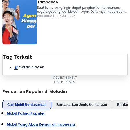
Tambahan
Buat kamu yang ingin dapat penghasilan tambahan,
segera gabung jadi Moladin Agen. Daftarnya mudah dan
komisinya tidak terbatas. Apa itu Moladin Agen? Ini adalah
Firdaus Ali
05 Jul 2023
program dari Moladin dengan memberikan kesempatan
bagi individu yang ingin mendapatkan penghasilan
tambahan dengan kerja sampingan...
Tag Terkait
moladin agen
Pencarian Populer di Moladin
Cari Mobil Berdasarkan
Berdasarkan Jenis Kendaraan
Berdas
Mobil Paling Populer
Mobil Yang Akan Keluar di Indonesia