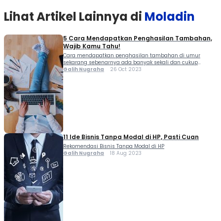
Lihat Artikel Lainnya di
Moladin
5 Cara Mendapatkan Penghasilan Tambahan,
Wajib Kamu Tahu!
Cara mendapatkan penghasilan tambahan di umur
sekarang sebenarnya ada banyak sekali dan cukup
mudah untuk dicoba di era digital saat ini. Kemudahan
Galih Nugraha
26 Oct 2023
yang ditawarkan dengan adanya internet membuka
banyak sekali peluang bagi kamu untuk cari penghasilan
tambahan lewat internet, serta...
11 Ide Bisnis Tanpa Modal di HP, Pasti Cuan
Rekomendasi Bisnis Tanpa Modal di HP
Galih Nugraha
18 Aug 2023