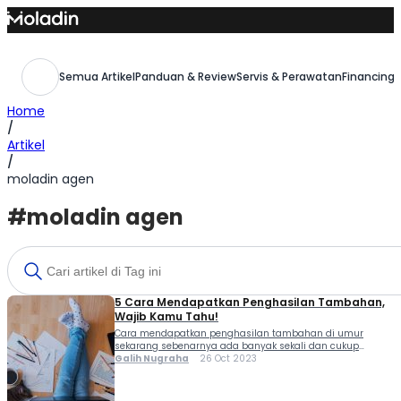
Skip
to
content
Semua Artikel
Panduan & Review
Servis & Perawatan
Financing,
Home
/
Artikel
/
moladin agen
#moladin agen
5 Cara Mendapatkan Penghasilan Tambahan,
Wajib Kamu Tahu!
Cara mendapatkan penghasilan tambahan di umur
sekarang sebenarnya ada banyak sekali dan cukup
mudah untuk dicoba di era digital saat ini. Kemudahan
Galih Nugraha
26 Oct 2023
yang ditawarkan dengan adanya internet membuka
banyak sekali peluang bagi kamu untuk cari penghasilan
tambahan lewat internet, serta...