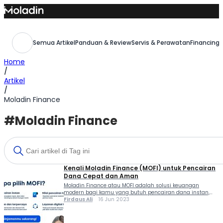
Skip
to
content
Semua Artikel
Panduan & Review
Servis & Perawatan
Financing,
Home
/
Artikel
/
Moladin Finance
#Moladin Finance
Kenali Moladin Finance (MOFI) untuk Pencairan
Dana Cepat dan Aman
Moladin Finance atau MOFI adalah solusi keuangan
modern bagi kamu yang butuh pencairan dana instan,
aman, dan praktis. MOFI merupakan bagian dari Grup
Firdaus Ali
16 Jun 2023
Moladin, menghadirkan layanan pembiayaan untuk
kebutuhan konsumtif dan produktif secara digital di
seluruh Indonesia. Melalui produk unggulannya...