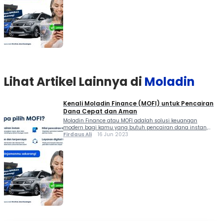
Lihat Artikel Lainnya di
Moladin
Kenali Moladin Finance (MOFI) untuk Pencairan
Dana Cepat dan Aman
Moladin Finance atau MOFI adalah solusi keuangan
modern bagi kamu yang butuh pencairan dana instan,
aman, dan praktis. MOFI merupakan bagian dari Grup
Firdaus Ali
16 Jun 2023
Moladin, menghadirkan layanan pembiayaan untuk
kebutuhan konsumtif dan produktif secara digital di
seluruh Indonesia. Melalui produk unggulannya...