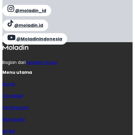
@moladin_id
@moladin.id
@MoladinIndonesia
Bagian dari
Moladin Group
Menu utama
Home
Cari Mobil
Pembiayaan
MoInspeksi
Artikel