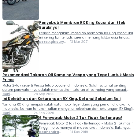
minat terhadap […]
Penyebab Membran RX King Bocor dan Efek
Buruknya!
Pernah mengalami masalah membran RX King bocor? Hal
ini sering kali terjadi, karena memang faktor usia kerap
jadi penyebabnya. Sialnya jika hal tersebut terjadi, maka
Reza Agis Surya
13 Mar 2021
motor bakal tidak bisa bekerja secara optimal. Alhasil rasa
Putra
berkendara jadi kurang menyenangkan. Lalu apa...
Rekomendasi Takaran Oli Samping Vespa yang Tepat untuk Mesin
Prima
Motor 2-tak seperti Vespa tetap populer di Indonesia. Salah satu hal penting
dalam perawatannya adalah memastikan takaran oli samping yang sesuai.
Dengan takaran oli yang tepat, kamu bisa menjaga performa mesin tetap
Deni
28 Sep 2020
optimal dan memperpanjang usia motor. Seperti diketahui, meski...
Ferlindungan
Ini Kelebihan dan Kekurangan RX King, Ketahui Sebelum Beli
Yamaha RX King menjadi salah satu motor legendaris yang pernah dijajakan di
Indonesia. Namun tahukah kalian mengenai kelebihan dan kekurangan RX King?
Mengingat saat ini harga jual motor ini cukup tinggi dipasaran. Tingginya
Deni
24 Sep 2020
banderol Yamaha RX King saat ini, tak...
Ferlindungan
6 Penyebab Motor 2 Tak Tidak Bertenaga!
Penyebab Motor 2 Tak Tidak Bertenaga - Motor 2 Tak masih
tinggi lho pamornya di masyarakat Indonesia. Buktinya
masih banyak orang yang mencari motor dengan jenis 2
Baghendra
14 Dec 2019
Tak ini di pasaran, terutama penggemar motor klasik.
Lodra