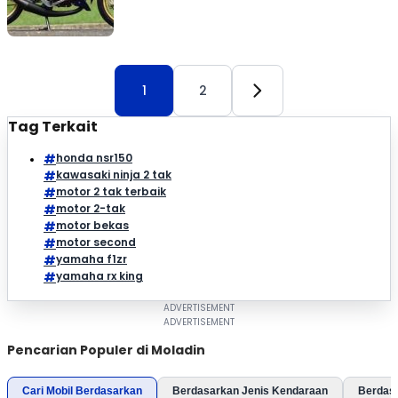
1
2
Tag Terkait
honda nsr150
kawasaki ninja 2 tak
motor 2 tak terbaik
motor 2-tak
motor bekas
motor second
yamaha f1zr
yamaha rx king
Pencarian Populer di Moladin
Cari Mobil Berdasarkan
Berdasarkan Jenis Kendaraan
Berdas