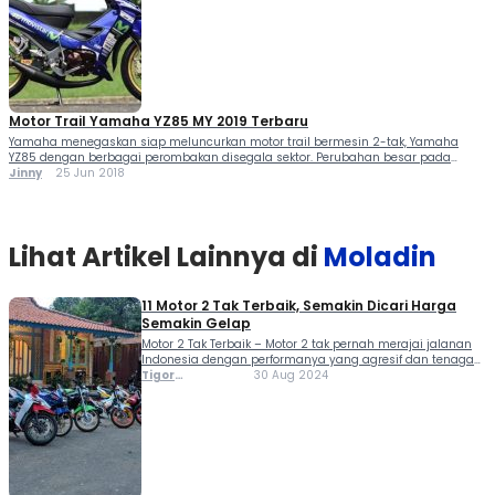
Motor 2 Tak ini performanya...
Motor Trail Yamaha YZ85 MY 2019 Terbaru
Yamaha menegaskan siap meluncurkan motor trail bermesin 2-tak, Yamaha
YZ85 dengan berbagai perombakan disegala sektor. Perubahan besar pada
model terbaru, antara lain mesin baru, suspensi dan chasis yang telah direvisi.
Jinny
25 Jun 2018
Seperti yang sudah Jinny lansir dari cycleworld, mesin Yamaha YZ85 MY 2019
berkubikasi 84.7cc dua-stroke kini dilengkapi dengan Yamaha Power Valve
System (YPVS). Komponen ini […]
Lihat Artikel Lainnya di
Moladin
11 Motor 2 Tak Terbaik, Semakin Dicari Harga
Semakin Gelap
Motor 2 Tak Terbaik – Motor 2 tak pernah merajai jalanan
Indonesia dengan performanya yang agresif dan tenaga
yang lebih instan. Maka dari itu keunggulan motor 2 tak
Tigor
30 Aug 2024
terletak pada akselerasi yang cepat dan suara mesin
Sihombing
yang khas, meski konsumsi bahan bakar lebih boros dan
emisinya lebih tinggi dibandingkan motor 4 tak. Tingginya
minat terhadap […]