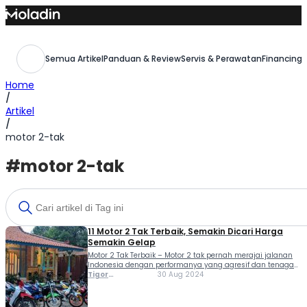
Skip
to
content
Semua Artikel
Panduan & Review
Servis & Perawatan
Financing,
Home
/
Artikel
/
motor 2-tak
#motor 2-tak
11 Motor 2 Tak Terbaik, Semakin Dicari Harga
Semakin Gelap
Motor 2 Tak Terbaik – Motor 2 tak pernah merajai jalanan
Indonesia dengan performanya yang agresif dan tenaga
yang lebih instan. Maka dari itu keunggulan motor 2 tak
Tigor
30 Aug 2024
terletak pada akselerasi yang cepat dan suara mesin
Sihombing
yang khas, meski konsumsi bahan bakar lebih boros dan
emisinya lebih tinggi dibandingkan motor 4 tak. Tingginya