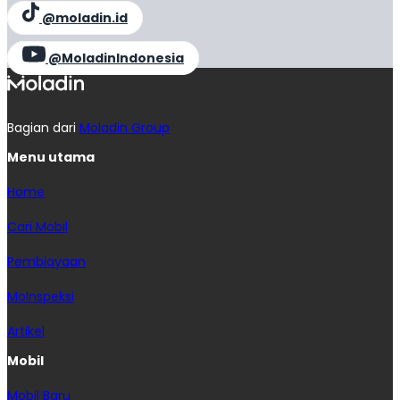
@moladin.id
@MoladinIndonesia
Bagian dari
Moladin Group
Menu utama
Home
Cari Mobil
Pembiayaan
MoInspeksi
Artikel
Mobil
Mobil Baru