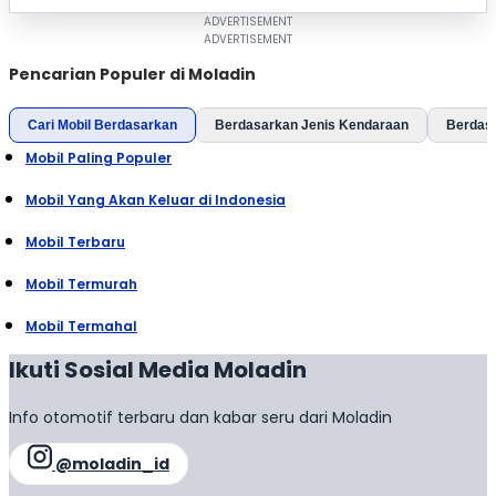
Pencarian Populer di Moladin
Cari Mobil Berdasarkan
Berdasarkan Jenis Kendaraan
Berdas
Mobil Paling Populer
Mobil Yang Akan Keluar di Indonesia
Mobil Terbaru
Mobil Termurah
Mobil Termahal
Ikuti Sosial Media Moladin
Info otomotif terbaru dan kabar seru dari Moladin
@moladin_id