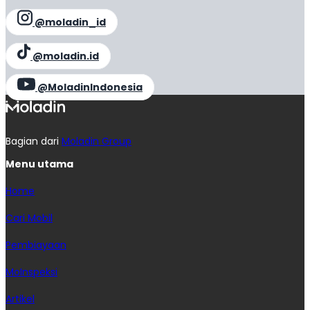
@moladin_id
@moladin.id
@MoladinIndonesia
Bagian dari
Moladin Group
Menu utama
Home
Cari Mobil
Pembiayaan
MoInspeksi
Artikel