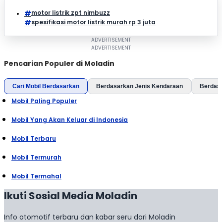
motor listrik zpt nimbuzz
spesifikasi motor listrik murah rp 3 juta
Pencarian Populer di Moladin
Cari Mobil Berdasarkan
Berdasarkan Jenis Kendaraan
Berdas
Mobil Paling Populer
Mobil Yang Akan Keluar di Indonesia
Mobil Terbaru
Mobil Termurah
Mobil Termahal
Ikuti Sosial Media Moladin
Info otomotif terbaru dan kabar seru dari Moladin