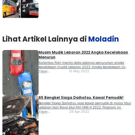
Lihat Artikel Lainnya di
Moladin
Musim Mudik Lebaran 2022 Angka Kecelakaan
Menurun
Korlantas Polri merilis data adanya penurunan angka
kecelakaan mudik Lebaran 2022. Angka kecelakaan ini
dihimpun dalam Operasi Ketupat yang dilakukan sejak 28
Tigor
10 May 2022
April sampai 9 Mei 2022. Dalam keterangan resminya,
Sihombing
Kepala Korlantas Polri, Irjen Pol Firman Shantyabudi
menyampaikan jika angka...
65 Bengkel Siaga Daihatsu, Kawal Pemudik!
Bengkel Siaga Daihatsu siap kawal pemudik di masa libur
Lebaran Hari Raya Idul Fitri 1443 H 2022. Program ini
kembali berjalan setelah 2 tahun pemerintah membatasi
Tigor
29 Apr 2022
mobilitas masyarakat akibat pandemi. Seperti diketahui,
Sihombing
pemerintah memprediksi akan ada 85,5 juta pemudik di...