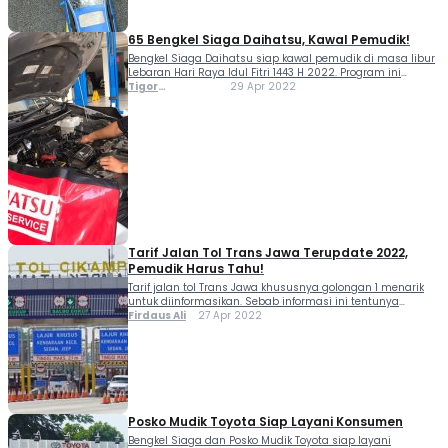
65 Bengkel Siaga Daihatsu, Kawal Pemudik!
Bengkel Siaga Daihatsu siap kawal pemudik di masa libur
Lebaran Hari Raya Idul Fitri 1443 H 2022. Program ini
kembali berjalan setelah 2 tahun pemerintah membatasi
Tigor
29 Apr 2022
mobilitas masyarakat akibat pandemi. Seperti diketahui,
Sihombing
pemerintah memprediksi akan ada 85,5 juta pemudik di...
Tarif Jalan Tol Trans Jawa Terupdate 2022,
Pemudik Harus Tahu!
Tarif jalan tol Trans Jawa khususnya golongan 1 menarik
untuk diinformasikan. Sebab informasi ini tentunya
banyak dibutuhkan bagi para moladiners yang berniat
Firdaus Ali
27 Apr 2022
mudik untuk wilayah pulau Jawa. Tarif jalan tol Trans Jawa
memang beberapa kali mengalami kenaikan. Karenanya
penting untuk...
Posko Mudik Toyota Siap Layani Konsumen
Bengkel Siaga dan Posko Mudik Toyota siap layani