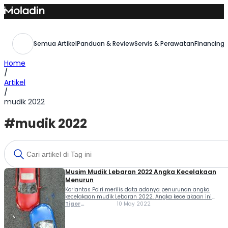
Skip
to
content
Semua Artikel
Panduan & Review
Servis & Perawatan
Financing,
Home
/
Artikel
/
mudik 2022
#mudik 2022
Musim Mudik Lebaran 2022 Angka Kecelakaan
Menurun
Korlantas Polri merilis data adanya penurunan angka
kecelakaan mudik Lebaran 2022. Angka kecelakaan ini
dihimpun dalam Operasi Ketupat yang dilakukan sejak 28
Tigor
10 May 2022
April sampai 9 Mei 2022. Dalam keterangan resminya,
Sihombing
Kepala Korlantas Polri, Irjen Pol Firman Shantyabudi
menyampaikan jika angka...