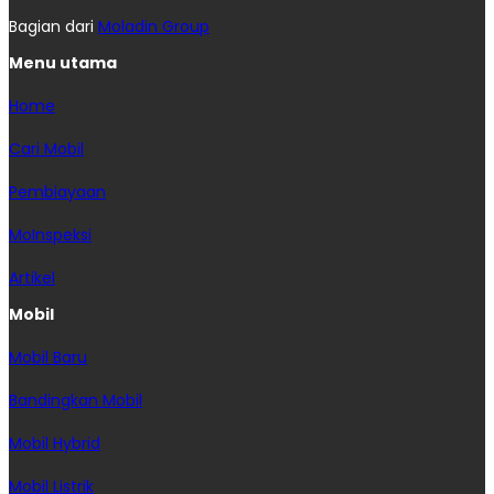
Bagian dari
Moladin Group
Menu utama
Home
Cari Mobil
Pembiayaan
MoInspeksi
Artikel
Mobil
Mobil Baru
Bandingkan Mobil
Mobil Hybrid
Mobil Listrik