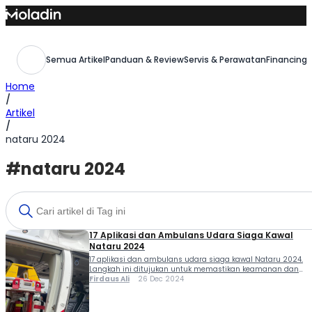
Skip
to
content
Semua Artikel
Panduan & Review
Servis & Perawatan
Financing,
Home
/
Artikel
/
nataru 2024
#nataru 2024
17 Aplikasi dan Ambulans Udara Siaga Kawal
Nataru 2024
17 aplikasi dan ambulans udara siaga kawal Nataru 2024.
Langkah ini ditujukan untuk memastikan keamanan dan
keselamatan masyarakat yang sedang menikmati libur
Firdaus Ali
26 Dec 2024
akhir tahun. Direktur Penegakan Hukum (Dirgakkum)
Korlantas Polri, Brigjen Pol Raden Slamet Santoso, dalam
wawancara via Zoom dengan Elshinta pada Selasa (24/12)