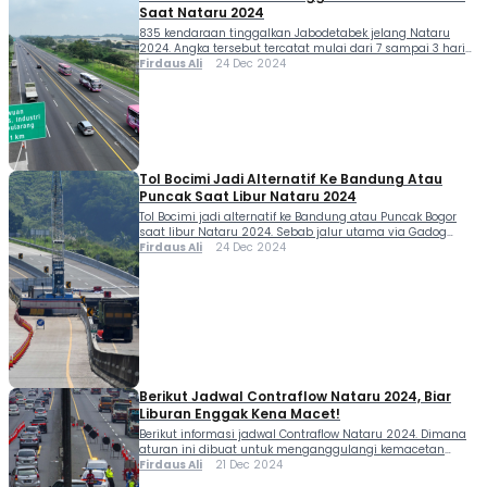
Saat Nataru 2024
835 kendaraan tinggalkan Jabodetabek jelang Nataru
2024. Angka tersebut tercatat mulai dari 7 sampai 3 hari
jelang libur Natal 2024 dan tahun baru 2025. PT Jasa
Firdaus Ali
24 Dec 2024
Marga (Persero) Tbk. mencatat sebanyak 835.476
kendaraan meninggalkan wilayah Jabotabek pada H-7 s.d
H-3 Hari Natal 2024 yang jatuh pada periode Rabu-
Minggu (18-22 Desember 2024). Angka tersebut
merupakan angka […]
Tol Bocimi Jadi Alternatif Ke Bandung Atau
Puncak Saat Libur Nataru 2024
Tol Bocimi jadi alternatif ke Bandung atau Puncak Bogor
saat libur Nataru 2024. Sebab jalur utama via Gadog
diproyeksi akan mengalami kepadatan dan berpotensi
Firdaus Ali
24 Dec 2024
macet parah. Memasuki Libur Natal 2024 dan Tahun Baru
2025, Dirgakkum Korlantas Polri Brigjen Pol Raden Slamet
Santoso meninjau Gerbang Tol Parungkuda, (22/12).
Brigjen Pol Raden Slamet Santoso menjelaskan, untuk
mengatasi […]
Berikut Jadwal Contraflow Nataru 2024, Biar
Liburan Enggak Kena Macet!
Berikut informasi jadwal Contraflow Nataru 2024. Dimana
aturan ini dibuat untuk menganggulangi kemacetan
akibat penumpukan dan peningkatan kendaraan saat
Firdaus Ali
21 Dec 2024
musim libur Natal 2024 dan Tahun Baru 2025. Selama