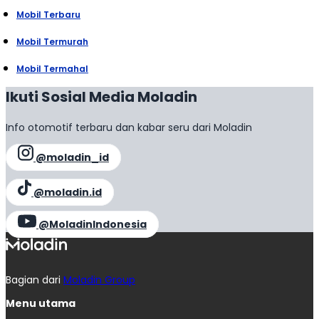
Mobil Terbaru
Mobil Termurah
Mobil Termahal
Ikuti Sosial Media Moladin
Info otomotif terbaru dan kabar seru dari Moladin
@moladin_id
@moladin.id
@MoladinIndonesia
Bagian dari
Moladin Group
Menu utama