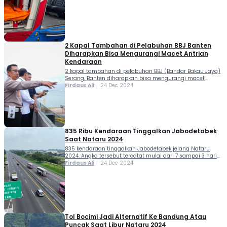
pagi, di Posko Ops Lilin gedung NTMC Polri memberi
penegasan terkait […]
2 Kapal Tambahan di Pelabuhan BBJ Banten
Diharapkan Bisa Mengurangi Macet Antrian
Kendaraan
2 kapal tambahan di pelabuhan BBJ (Bandar Bakau Jaya)
Serang, Banten diharapkan bisa mengurangi macet
antrian kendaraan saat akan memasuki kapal. Dilansir
Firdaus Ali
24 Dec 2024
dari laman Korlantas Polri, Brigjen Pol Raden Slamet
menjelaskan bahwa Pelabuhan BBJ berfungsi tidak hanya
untuk penyeberangan, tetapi juga sebagai bufferzone
untuk mengurangi kepadatan di Pelabuhan Merak.
“Pelabuhan BBJ sebelumnya hanya ada 6 […]
835 Ribu Kendaraan Tinggalkan Jabodetabek
Saat Nataru 2024
835 kendaraan tinggalkan Jabodetabek jelang Nataru
2024. Angka tersebut tercatat mulai dari 7 sampai 3 hari
jelang libur Natal 2024 dan tahun baru 2025. PT Jasa
Firdaus Ali
24 Dec 2024
Marga (Persero) Tbk. mencatat sebanyak 835.476
kendaraan meninggalkan wilayah Jabotabek pada H-7 s.d
H-3 Hari Natal 2024 yang jatuh pada periode Rabu-
Minggu (18-22 Desember 2024). Angka tersebut
merupakan angka […]
Tol Bocimi Jadi Alternatif Ke Bandung Atau
Puncak Saat Libur Nataru 2024