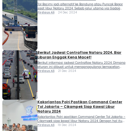
Tol Bocimi jadi alternatif ke Bandung atau Puncak Bogor
saat libur Nataru 2024. Sebab jalur utama via Gadog
diproyeksi akan mengalami kepadatan dan berpotensi
Firdaus Ali
24 Dec 2024
macet parah. Memasuki Libur Natal 2024 dan Tahun Baru
2025, Dirgakkum Korlantas Polri Brigjen Pol Raden Slamet
Santoso meninjau Gerbang Tol Parungkuda, (22/12).
Brigjen Pol Raden Slamet Santoso menjelaskan, untuk
mengatasi […]
Berikut Jadwal Contraflow Nataru 2024, Biar
Liburan Enggak Kena Macet!
Berikut informasi jadwal Contraflow Nataru 2024. Dimana
aturan ini dibuat untuk menganggulangi kemacetan
akibat penumpukan dan peningkatan kendaraan saat
Firdaus Ali
21 Dec 2024
musim libur Natal 2024 dan Tahun Baru 2025. Selama
llibur Natal dan Tahun Baru (nataru), beberapa ruas jalan
tol akan diberlakukan sistem laju pasang surut alias
contraflow. Kebijakan ini sesuai dengan Surat Keputusan
Bersama (SKB) Perhubungan […]
Kakorlantas Polri Pastikan Command Center
Tol Jakarta – Cikampek Siap Kawal Libur
Nataru 2024
Kakorlantas Polri pastikan Command Center Tol Jakarta –
Cikampek siap kawal libur Nataru 2024. Dengan hal itu,
perjalanan liburan atau mudik jadi lebih aman dan
Firdaus Ali
19 Dec 2024
nyaman selama di perjalanan. Kakorlantas Polri Irjen Pol