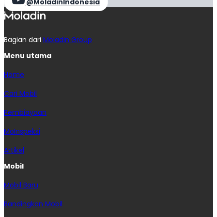
@MoladinIndonesia
Bagian dari
Moladin Group
Menu utama
Home
Cari Mobil
Pembiayaan
MoInspeksi
Artikel
Mobil
Mobil Baru
Bandingkan Mobil