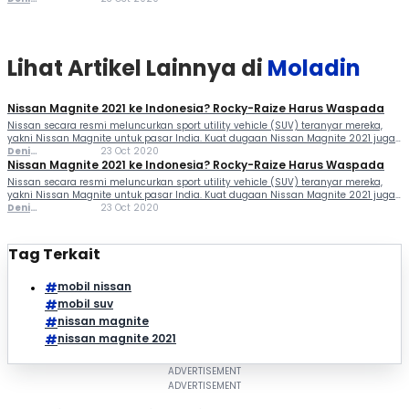
itu tentunya bakal memanaskan pasar SUV Indonesia. Menyusul si...
Ferlindungan
Lihat Artikel Lainnya di
Moladin
Nissan Magnite 2021 ke Indonesia? Rocky-Raize Harus Waspada
Nissan secara resmi meluncurkan sport utility vehicle (SUV) teranyar mereka,
yakni Nissan Magnite untuk pasar India. Kuat dugaan Nissan Magnite 2021 juga
akan menapaki pasar Indonesia. Kehadiran SUV bermesin 1.000cc turbocharge
Deni
23 Oct 2020
itu tentunya bakal memanaskan pasar SUV Indonesia. Menyusul si...
Ferlindungan
Nissan Magnite 2021 ke Indonesia? Rocky-Raize Harus Waspada
Nissan secara resmi meluncurkan sport utility vehicle (SUV) teranyar mereka,
yakni Nissan Magnite untuk pasar India. Kuat dugaan Nissan Magnite 2021 juga
akan menapaki pasar Indonesia. Kehadiran SUV bermesin 1.000cc turbocharge
Deni
23 Oct 2020
itu tentunya bakal memanaskan pasar SUV Indonesia. Menyusul si...
Ferlindungan
Tag Terkait
mobil nissan
mobil suv
nissan magnite
nissan magnite 2021