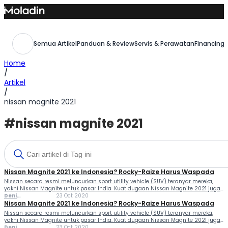
Skip
to
content
Semua Artikel
Panduan & Review
Servis & Perawatan
Financing,
Home
/
Artikel
/
nissan magnite 2021
#nissan magnite 2021
Nissan Magnite 2021 ke Indonesia? Rocky-Raize Harus Waspada
Nissan secara resmi meluncurkan sport utility vehicle (SUV) teranyar mereka,
yakni Nissan Magnite untuk pasar India. Kuat dugaan Nissan Magnite 2021 juga
akan menapaki pasar Indonesia. Kehadiran SUV bermesin 1.000cc turbocharge
Deni
23 Oct 2020
itu tentunya bakal memanaskan pasar SUV Indonesia. Menyusul si...
Ferlindungan
Nissan Magnite 2021 ke Indonesia? Rocky-Raize Harus Waspada
Nissan secara resmi meluncurkan sport utility vehicle (SUV) teranyar mereka,
yakni Nissan Magnite untuk pasar India. Kuat dugaan Nissan Magnite 2021 juga
akan menapaki pasar Indonesia. Kehadiran SUV bermesin 1.000cc turbocharge
Deni
23 Oct 2020