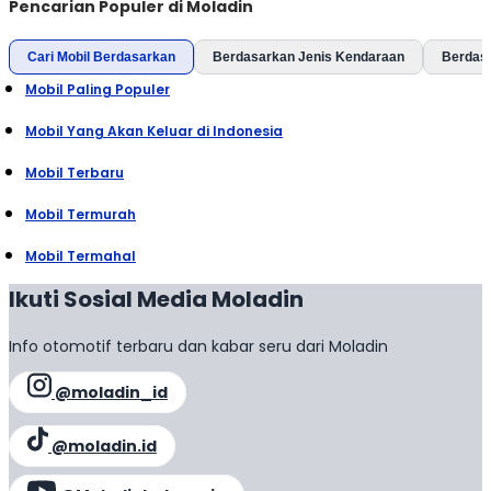
Pencarian Populer di Moladin
Cari Mobil Berdasarkan
Berdasarkan Jenis Kendaraan
Berdas
Mobil Paling Populer
Mobil Yang Akan Keluar di Indonesia
Mobil Terbaru
Mobil Termurah
Mobil Termahal
Ikuti Sosial Media Moladin
Info otomotif terbaru dan kabar seru dari Moladin
@moladin_id
@moladin.id