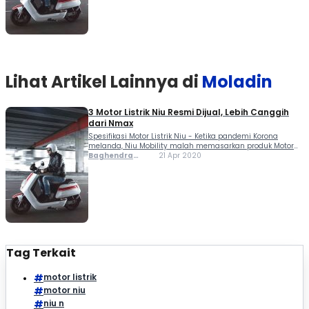
Lihat Artikel Lainnya di
Moladin
3 Motor Listrik Niu Resmi Dijual, Lebih Canggih
dari Nmax
Spesifikasi Motor Listrik Niu - Ketika pandemi Korona
melanda, Niu Mobility malah memasarkan produk Motor
Listrik mereka di Tanah Air. Ada tiga produk yang mereka
Baghendra
21 Apr 2020
tawarkan: UQiM Sport, N Lite, dan N GT. Buat kamu yang
Lodra
belum tahu Niu Mobility....
Tag Terkait
motor listrik
motor niu
niu n