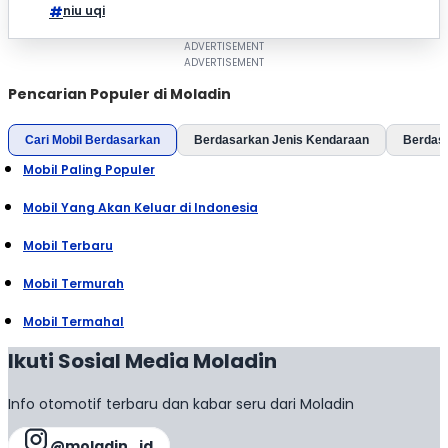
niu uqi
Pencarian Populer di Moladin
Cari Mobil Berdasarkan
Berdasarkan Jenis Kendaraan
Berdas
Mobil Paling Populer
Mobil Yang Akan Keluar di Indonesia
Mobil Terbaru
Mobil Termurah
Mobil Termahal
Ikuti Sosial Media Moladin
Info otomotif terbaru dan kabar seru dari Moladin
@moladin_id