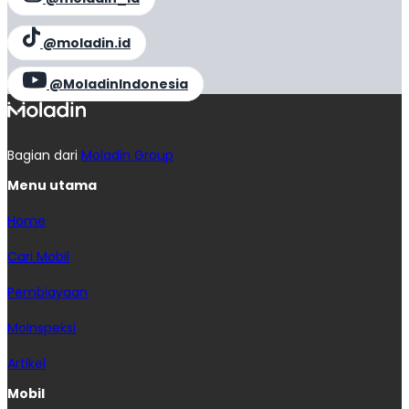
@moladin.id
@MoladinIndonesia
Bagian dari
Moladin Group
Menu utama
Home
Cari Mobil
Pembiayaan
MoInspeksi
Artikel
Mobil