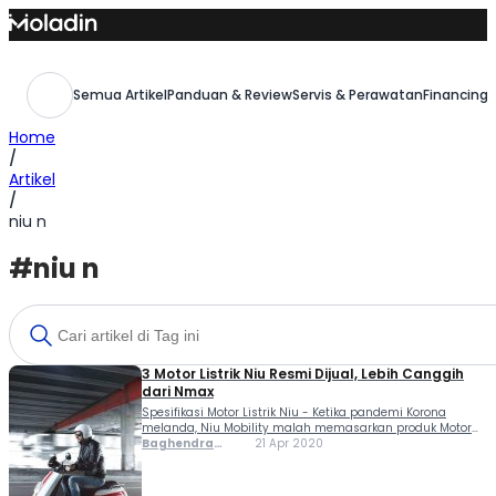
Skip
to
content
Semua Artikel
Panduan & Review
Servis & Perawatan
Financing,
Home
/
Artikel
/
niu n
#niu n
3 Motor Listrik Niu Resmi Dijual, Lebih Canggih
dari Nmax
Spesifikasi Motor Listrik Niu - Ketika pandemi Korona
melanda, Niu Mobility malah memasarkan produk Motor
Listrik mereka di Tanah Air. Ada tiga produk yang mereka
Baghendra
21 Apr 2020
tawarkan: UQiM Sport, N Lite, dan N GT. Buat kamu yang
Lodra
belum tahu Niu Mobility....