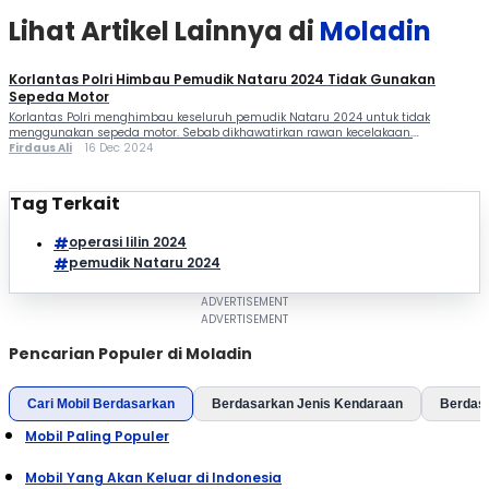
masyarakat […]
Lihat Artikel Lainnya di
Moladin
Korlantas Polri Himbau Pemudik Nataru 2024 Tidak Gunakan
Sepeda Motor
Korlantas Polri menghimbau keseluruh pemudik Nataru 2024 untuk tidak
menggunakan sepeda motor. Sebab dikhawatirkan rawan kecelakaan.
Kakorlantas Polri, Irjen Pol Aan suhanan menghimbau kepada masyarakat untuk
Firdaus Ali
16 Dec 2024
tidak menggunakan kendaraan roda dua untuk perjalanan jarak jauh saat
melakukan perjalanan libur Nataru 2024. Karena berdasarkan data Korlantas,
tingkat kecelakaan kendaraan roda dua mencapai 78 persen. “Kepada
Tag Terkait
masyarakat […]
operasi lilin 2024
pemudik Nataru 2024
Pencarian Populer di Moladin
Cari Mobil Berdasarkan
Berdasarkan Jenis Kendaraan
Berdas
Mobil Paling Populer
Mobil Yang Akan Keluar di Indonesia