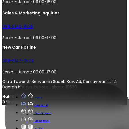
Senin - Jumat: 09.00-18.00
Sales & Marketing Inquiries
0811-8140-8326
Senin - Jumat: 09.00-17.00
New Car Hotline
0811-8147-0574
Senin - Jumat: 09.00-17.00
Citra Tower Jl. Benyamin Suaeb Kav. A6, Kemayoran Lt 12,
Daerah Khusus Ibukota Jakarta 10630
Hak Cipta © moladin.com 2025. Semua Hak Cipta
Home
Dilindungi.
Cari Mobil
Pembiayaan
MoInspeksi
Artikel