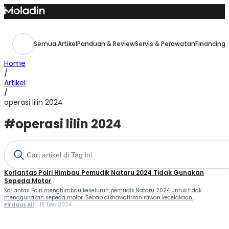
Skip
to
content
Semua Artikel
Panduan & Review
Servis & Perawatan
Financing,
Home
/
Artikel
/
operasi lilin 2024
#operasi lilin 2024
Korlantas Polri Himbau Pemudik Nataru 2024 Tidak Gunakan
Sepeda Motor
Korlantas Polri menghimbau keseluruh pemudik Nataru 2024 untuk tidak
menggunakan sepeda motor. Sebab dikhawatirkan rawan kecelakaan.
Kakorlantas Polri, Irjen Pol Aan suhanan menghimbau kepada masyarakat untuk
Firdaus Ali
16 Dec 2024
tidak menggunakan kendaraan roda dua untuk perjalanan jarak jauh saat
melakukan perjalanan libur Nataru 2024. Karena berdasarkan data Korlantas,
tingkat kecelakaan kendaraan roda dua mencapai 78 persen. “Kepada