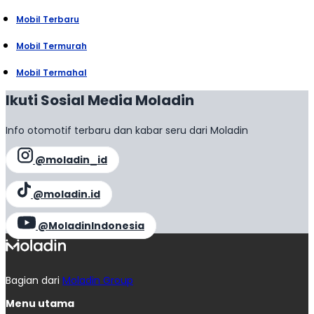
Mobil Terbaru
Mobil Termurah
Mobil Termahal
Ikuti Sosial Media Moladin
Info otomotif terbaru dan kabar seru dari Moladin
@moladin_id
@moladin.id
@MoladinIndonesia
Bagian dari
Moladin Group
Menu utama