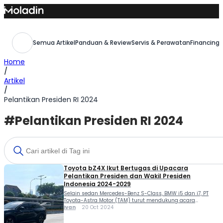
Skip
to
content
Semua Artikel
Panduan & Review
Servis & Perawatan
Financing,
Home
/
Artikel
/
Pelantikan Presiden RI 2024
#Pelantikan Presiden RI 2024
Toyota bZ4X Ikut Bertugas di Upacara
Pelantikan Presiden dan Wakil Presiden
Indonesia 2024-2029
Selain sedan Mercedes-Benz S-Class, BMW i5 dan i7, PT
Toyota-Astra Motor (TAM) turut mendukung acara
kenegaraan Pemerintah Republik Indonesia dengan
Ivan
20 Oct 2024
menyediakan 68 unit Toyota bZ4X. SUV listrik Toyota ini
akan digunakan untuk mengantarkan tamu VVIP