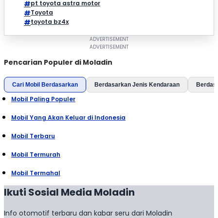
pt toyota astra motor
Toyota
toyota bz4x
Pencarian Populer di Moladin
Cari Mobil Berdasarkan
Berdasarkan Jenis Kendaraan
Berdas
Mobil Paling Populer
Mobil Yang Akan Keluar di Indonesia
Mobil Terbaru
Mobil Termurah
Mobil Termahal
Ikuti Sosial Media Moladin
Info otomotif terbaru dan kabar seru dari Moladin