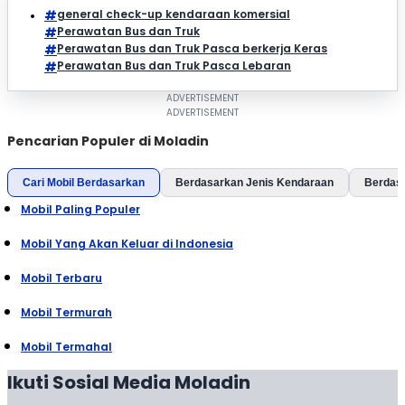
general check-up kendaraan komersial
Perawatan Bus dan Truk
Perawatan Bus dan Truk Pasca berkerja Keras
Perawatan Bus dan Truk Pasca Lebaran
Pencarian Populer di Moladin
Cari Mobil Berdasarkan
Berdasarkan Jenis Kendaraan
Berdas
Mobil Paling Populer
Mobil Yang Akan Keluar di Indonesia
Mobil Terbaru
Mobil Termurah
Mobil Termahal
Ikuti Sosial Media Moladin