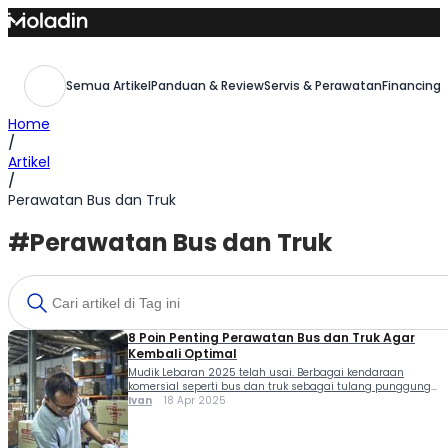
Skip
to
content
Semua Artikel
Panduan & Review
Servis & Perawatan
Financing,
Home
/
Artikel
/
Perawatan Bus dan Truk
#Perawatan Bus dan Truk
8 Poin Penting Perawatan Bus dan Truk Agar
Kembali Optimal
Mudik Lebaran 2025 telah usai. Berbagai kendaraan
komersial seperti bus dan truk sebagai tulang punggung
transportasi dan logistik telah kembali bekerja selepas
Ivan
18 Apr 2025
mengarungi jalur-jalur padat di seluruh Indonesia. Ini dia
8 poin penting perawatan bus dan truk agar kembali
optimal. Seperti dilakukan PT Isuzu Astra Motor Indonesia