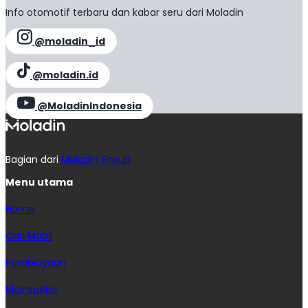
Info otomotif terbaru dan kabar seru dari Moladin
@moladin_id
@moladin.id
@MoladinIndonesia
Bagian dari
Moladin Group
Menu utama
Home
Cari Mobil
Pembiayaan
MoInspeksi