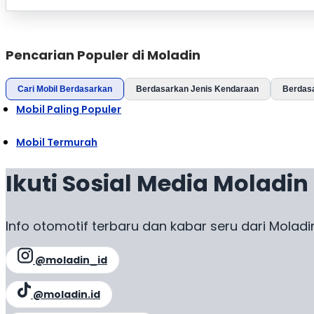
Pencarian Populer di Moladin
Cari Mobil Berdasarkan
Berdasarkan Jenis Kendaraan
Berdas
Mobil Paling Populer
Mobil Termurah
Ikuti Sosial Media Moladin
Info otomotif terbaru dan kabar seru dari Moladi
@moladin_id
@moladin.id