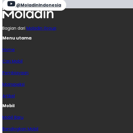
@MoladinIndonesia
Bagian dari
Moladin Group
Menu utama
Home
Cari Mobil
Pembiayaan
MoInspeksi
Artikel
Mobil
Mobil Baru
Bandingkan Mobil