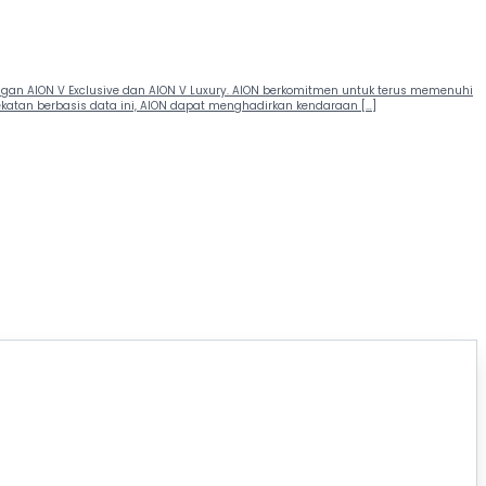
ngan AION V Exclusive dan AION V Luxury. AION berkomitmen untuk terus memenuhi
atan berbasis data ini, AION dapat menghadirkan kendaraan […]