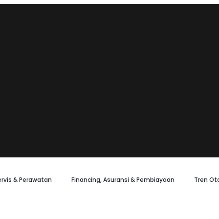
ervis & Perawatan
Financing, Asuransi & Pembiayaan
Tren Ot