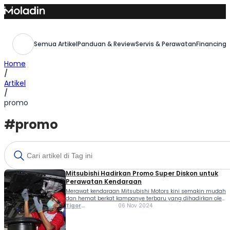
Skip
to
content
Semua Artikel
Panduan & Review
Servis & Perawatan
Financing,
Home
/
Artikel
/
promo
#promo
Mitsubishi Hadirkan Promo Super Diskon untuk
Perawatan Kendaraan
Merawat kendaraan Mitsubishi Motors kini semakin mudah
dan hemat berkat kampanye terbaru yang dihadirkan oleh
PT Mitsubishi Motors Krama Yudha Sales Indonesia
Tigor
06 Nov 2024
(MMKSI). Kampanye bertajuk SUPER (Solusi Unggulan
Sihombing
Perawatan Excellent dan Reliable) ini menawarkan
berbagai keuntungan untuk para pelanggan yang ingin