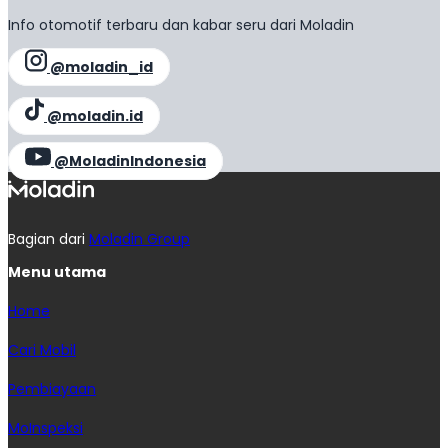
Info otomotif terbaru dan kabar seru dari Moladin
@moladin_id
@moladin.id
@MoladinIndonesia
Bagian dari
Moladin Group
Menu utama
Home
Cari Mobil
Pembiayaan
MoInspeksi