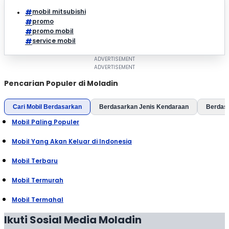
mobil mitsubishi
promo
promo mobil
service mobil
Pencarian Populer di Moladin
Cari Mobil Berdasarkan
Berdasarkan Jenis Kendaraan
Berdas
Mobil Paling Populer
Mobil Yang Akan Keluar di Indonesia
Mobil Terbaru
Mobil Termurah
Mobil Termahal
Ikuti Sosial Media Moladin