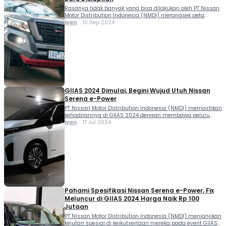
Rasanya tidak banyak yang bisa dilakukan oleh PT Nissan
Motor Distribution Indonesia (NMDI) merangsek peta
persaingan di segmen Double Cabin. Triton makin oke,
Ivan
10 Sep 2024
Nissan Navara Nismo generasi baru disiapkan. Selain
Triton dan Hilux sudah banyak melakukan perubahan,
maka langkah yang harus dilakukan Navara ialah
melakukan setidaknya peremajaan wajah atau bahkan
menghadirkan model baru. Bukan rahasia […]
GIIAS 2024 Dimulai, Begini Wujud Utuh Nissan
Serena e-Power
PT Nissan Motor Distribution Indonesia (NMDI) memastikan
kehadirannya di GIIAS 2024 dengan membawa peluru
andalan yang siap dijual yakni Serena baru. Begini wujud
Ivan
17 Jul 2024
utuh Nissan Serena e-Power. Sebelumnya Nissan Serena
e-Power memang sudah bisa pre-booking via website
resmi www.nissan.co.id. Namun kini penampakan utuhnya
bisa dilihat mulai 18-28 Juli 2024 di ICE, BSD, Tangerang.
“Ya mas […]
Pahami Spesifikasi Nissan Serena e-Power, Fix
Meluncur di GIIAS 2024 Harga Naik Rp 100
Jutaan
PT Nissan Motor Distribution Indonesia (NMDI) menjanjikan
kejutan spesial di keikutsertaan mereka pada event GIIAS