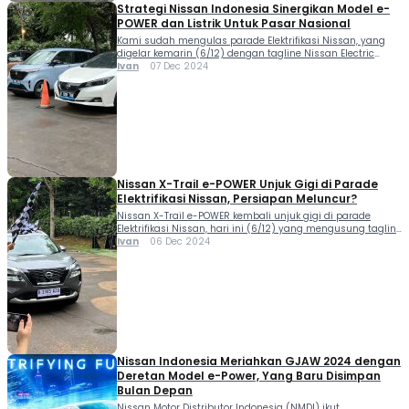
Strategi Nissan Indonesia Sinergikan Model e-
POWER dan Listrik Untuk Pasar Nasional
Kami sudah mengulas parade Elektrifikasi Nissan, yang
digelar kemarin (6/12) dengan tagline Nissan Electric
Vehicles: Drive the Future, Feel the Excitement. Turut
Ivan
07 Dec 2024
menghadirkan model anyar X-Trail e-POWER. Lantas
bagaimana strategi Nissan Indonesia sinergikan model e-
POWER dan listrik mereka? Bertempat di Senayan, Jakarta,
acara ini mengundang para jurnalis untuk test drive
eksklusif model e-POWER dan Battery […]
Nissan X-Trail e-POWER Unjuk Gigi di Parade
Elektrifikasi Nissan, Persiapan Meluncur?
Nissan X-Trail e-POWER kembali unjuk gigi di parade
Elektrifikasi Nissan, hari ini (6/12) yang mengusung tagline
Nissan Electric Vehicles: Drive the Future, Feel the
Ivan
06 Dec 2024
Excitement. Bertempat di Senayan, Jakarta, acara ini
mengundang para jurnalis untuk test drive eksklusif model
e-POWER dan Battery Electric Vehicle (BEV). Secara khusus
merasakan keunggulan teknologi Nissan yang diklaim
memadukan kenyamanan, […]
Nissan Indonesia Meriahkan GJAW 2024 dengan
Deretan Model e-Power, Yang Baru Disimpan
Bulan Depan
Nissan Motor Distributor Indonesia (NMDI) ikut