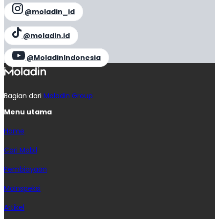
@moladin_id
@moladin.id
@MoladinIndonesia
Bagian dari
Moladin Group
Menu utama
Home
Cari Mobil
Pembiayaan
MoInspeksi
Artikel