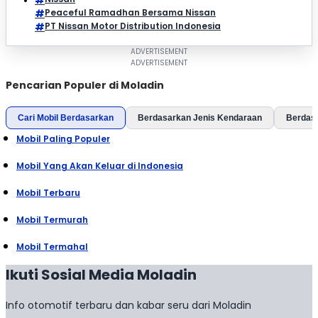
Peaceful Ramadhan Bersama Nissan
PT Nissan Motor Distribution Indonesia
Pencarian Populer di Moladin
Cari Mobil Berdasarkan
Berdasarkan Jenis Kendaraan
Berdas
Mobil Paling Populer
Mobil Yang Akan Keluar di Indonesia
Mobil Terbaru
Mobil Termurah
Mobil Termahal
Ikuti Sosial Media Moladin
Info otomotif terbaru dan kabar seru dari Moladin