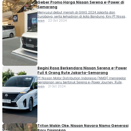
Geber Promo Harga Nissan Serena e-Power di
Semarang
Menyusul debut meriah di GIIAS 2024 Jakarta dan
Surabaya, serta kehadiran di kota Bandung. Kini PT Nissan
Motor Distributor Indonesia (NMDI) resmi menghadir
Ivan
22 Oct 2024
Nissan Serena e-Power di kota Lumpia, Semarang. Acara
bertajuk “Nissan Serena e-POWER Experience: Semarang”
resmi dibuka mulai hari ini tanggal 22 hingga 28 Oktober
2024 di Atrium Pollux Paragon Mall, Semarang. Acara […]
Begini Rasa Berkendara Nissan Serena e-Power
Full 6 Orang Rute Jakarta-Semarang
PT Nissan Motor Distribution Indonesia (NMDI) menggelar
perjalanan seru bertajuk Serena e-Power Journey. Rute
perjalanan Jakarta – Semarang menggunakan Nissan
Ivan
21 Oct 2024
Serena e-Power menjadi ajang pembuktikan bagi
kepraktisan, kelegaan kabin, impresi berkendara dan tentu
saja efiesinsi sang Serena Hybrid. Kehadiran Serena C28
menjadi jawaban bagi mereka yang membutuhkan High
MPV beraura elegan dan sarat teknologi terkini. […]
Triton Makin Oke, Nissan Navara Nismo Generasi
Baru Disiapkan