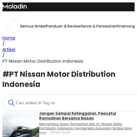
Skip
to
content
Semua Artikel
Panduan & Review
Servis & Perawatan
Financing,
Home
/
Artikel
/
PT Nissan Motor Distribution Indonesia
#PT Nissan Motor Distribution
Indonesia
Jangan Sampai Ketinggalan, Peaceful
Ramadhan Bersama Nissan
Menyambut bulan Ramadhan kali ini, Nissan Motor
Distributor Indonesia memberikan dukungan terbaik bagi
konsumen setia untuk memperiapkan kendaraan dalam
Ivan
04 Mar 2025
kondisi fit. Jangan sampai ketinggalan, Peaceful