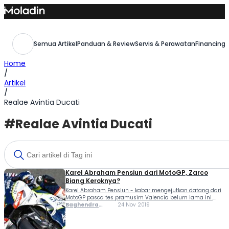
Skip
to
content
Semua Artikel
Panduan & Review
Servis & Perawatan
Financing,
Home
/
Artikel
/
Realae Avintia Ducati
#Realae Avintia Ducati
Karel Abraham Pensiun dari MotoGP, Zarco
Biang Keroknya?
Karel Abraham Pensiun - kabar mengejutkan datang dari
MotoGP pasca tes pramusim Valencia belum lama ini.
Karel Abraham secara resmi memutuskan pensiun dari
Baghendra
24 Nov 2019
MotoGP. Mengikuti jejak Jorge Lorenzo yang dipastikan tak
Lodra
turun di MotoGP 2020. Kabar pensiun Karel Abraham
yang...