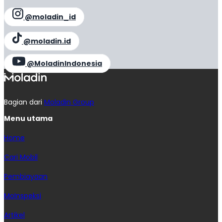
@moladin_id
@moladin.id
@MoladinIndonesia
Bagian dari
Moladin Group
Menu utama
Home
Cari Mobil
Pembiayaan
MoInspeksi
Artikel