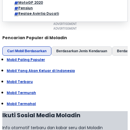
MotoGP 2020
Pensiun
Realae Avintia Ducati
Pencarian Populer di Moladin
Cari Mobil Berdasarkan
Berdasarkan Jenis Kendaraan
Berdas
Mobil Paling Populer
Mobil Yang Akan Keluar di Indonesia
Mobil Terbaru
Mobil Termurah
Mobil Termahal
Ikuti Sosial Media Moladin
Info otomotif terbaru dan kabar seru dari Moladin