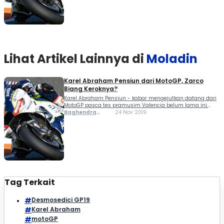
Lihat Artikel Lainnya di
Moladin
Karel Abraham Pensiun dari MotoGP, Zarco
Biang Keroknya?
Karel Abraham Pensiun - kabar mengejutkan datang dari
MotoGP pasca tes pramusim Valencia belum lama ini.
Karel Abraham secara resmi memutuskan pensiun dari
Baghendra
24 Nov 2019
MotoGP. Mengikuti jejak Jorge Lorenzo yang dipastikan tak
Lodra
turun di MotoGP 2020. Kabar pensiun Karel Abraham
yang...
Tag Terkait
Desmosedici GP19
Karel Abraham
motoGP